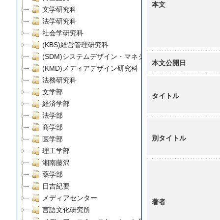
本文
文学研究科
法学研究科
社会学研究科
(KBS)経営管理研究科
(SDM)システムデザイン・マネジメント研究科
本文公開日
(KMD)メディアデザイン研究科
法務研究科
文学部
タイトル
経済学部
法学部
商学部
別タイトル
医学部
理工学部
湘南藤沢
薬学部
日吉紀要
メディアセンター
著者
言語文化研究所