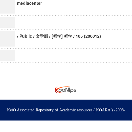
mediacenter
/ Public / 文学部 / [哲学] 哲学 / 105 (200012)
KeiO Associated Repository of Academic resources ( KOARA ) -2008-