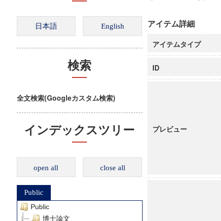
アイテム詳細
アイテムタイプ
検索
ID
全文検索(Googleカスタム検索)
インデックスツリー
プレビュー
open all
close all
Public
Public
博士論文