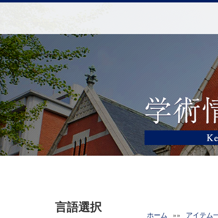
言語選択
ホーム
»»
アイテム