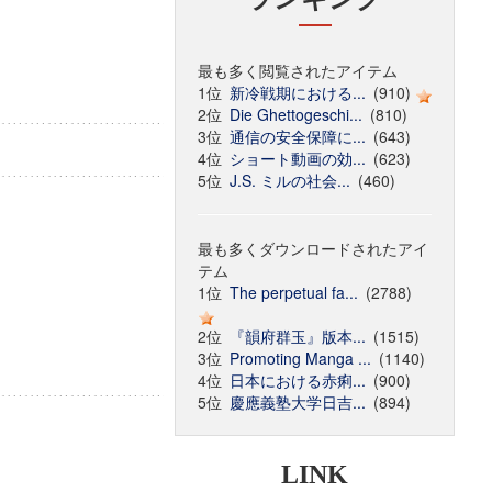
最も多く閲覧されたアイテム
1位
新冷戦期における...
(910)
2位
Die Ghettogeschi...
(810)
3位
通信の安全保障に...
(643)
4位
ショート動画の効...
(623)
5位
J.S. ミルの社会...
(460)
最も多くダウンロードされたアイ
テム
1位
The perpetual fa...
(2788)
2位
『韻府群玉』版本...
(1515)
3位
Promoting Manga ...
(1140)
4位
日本における赤痢...
(900)
5位
慶應義塾大学日吉...
(894)
LINK