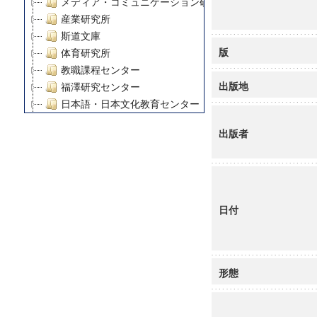
メディア・コミュニケーション研究所
産業研究所
斯道文庫
版
体育研究所
教職課程センター
出版地
福澤研究センター
日本語・日本文化教育センター
アート・センター
出版者
外国語教育研究センター
デジタルメディア・コンテンツ統合研究センター
グローバルリサーチインスティテュート
塾内助成報告書
科学研究費補助金研究成果報告書
日付
21世紀COEプログラム
慶應義塾大学グローバルCOEプログラム市民社会ガバナ
慶應義塾大学グローバルCOEプログラム論理と感性の先
形態
博士課程教育リーディングプログラム「超成熟社会発展
学術雑誌掲載論文等(8)
その他