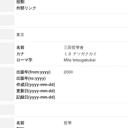
役割
外部リンク
東京
名前
三田哲學會
カナ
ミタ テツガクカイ
ローマ字
Mita tetsugakukai
出版年(from:yyyy)
2000
出版年(to:yyyy)
作成日(yyyy-mm-dd)
更新日(yyyy-mm-dd)
記録日(yyyy-mm-dd)
ンス教育研究センター
端的教育研究拠点
のサイエンス」
名前
哲學