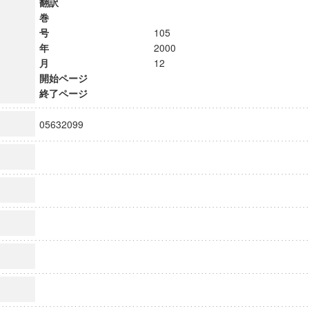
翻訳
巻
号
105
年
2000
月
12
開始ページ
終了ページ
05632099