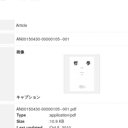
Article
AN00150430-00000105--001
画像
キャプション
AN00150430-00000105--001.pdf
Type
:application/pdf
Size
:10.9 KB
Last updated
:Oct 5, 2010