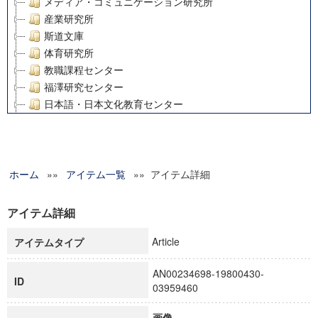
メディア・コミュニケーション研究所
産業研究所
斯道文庫
体育研究所
教職課程センター
福澤研究センター
日本語・日本文化教育センター
アート・センター
外国語教育研究センター
デジタルメディア・コンテンツ統合研究センター
ホーム
»»
グローバルリサーチインスティテュート
アイテム一覧
»» アイテム詳細
塾内助成報告書
科学研究費補助金研究成果報告書
アイテム詳細
21世紀COEプログラム
Article
アイテムタイプ
慶應義塾大学グローバルCOEプログラム市民社会ガバナンス
慶應義塾大学グローバルCOEプログラム論理と感性の先端的
AN00234698-19800430-
博士課程教育リーディングプログラム「超成熟社会発展のサ
ID
03959460
学術雑誌掲載論文等(8)
その他
画像