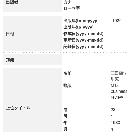
カナ
出版者
ローマ字
出版年(from:yyyy)
1980
出版年(to:yyyy)
作成日(yyyy-mm-dd)
日付
更新日(yyyy-mm-dd)
記録日(yyyy-mm-dd)
形態
名前
三田商学
研究
翻訳
Mita
business
review
上位タイトル
巻
23
号
1
年
1980
月
4