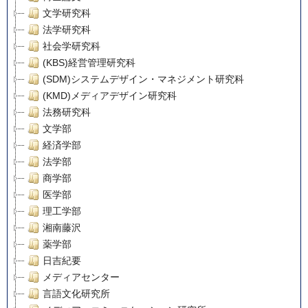
文学研究科
法学研究科
社会学研究科
(KBS)経営管理研究科
(SDM)システムデザイン・マネジメント研究科
(KMD)メディアデザイン研究科
法務研究科
文学部
経済学部
法学部
商学部
医学部
理工学部
湘南藤沢
薬学部
日吉紀要
メディアセンター
言語文化研究所