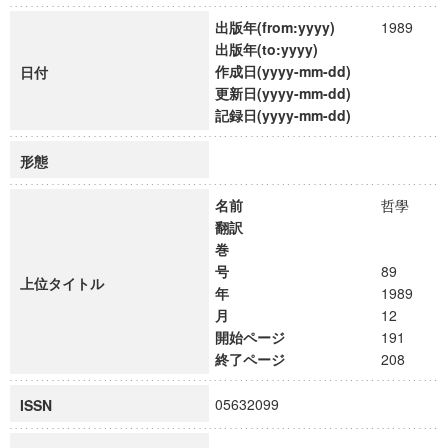
出版年(from:yyyy)
1989
出版年(to:yyyy)
作成日(yyyy-mm-dd)
日付
更新日(yyyy-mm-dd)
記録日(yyyy-mm-dd)
形態
名前
哲學
翻訳
巻
号
89
上位タイトル
年
1989
月
12
開始ページ
191
終了ページ
208
05632099
ISSN