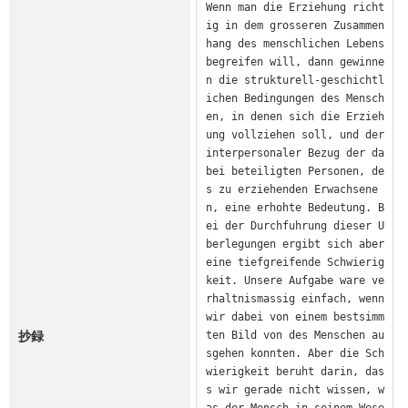
Wenn man die Erziehung richt
ig in dem grosseren Zusammen
hang des menschlichen Lebens 
begreifen will, dann gewinne
n die strukturell-geschichtl
ichen Bedingungen des Mensch
en, in denen sich die Erzieh
ung vollziehen soll, und der 
interpersonaler Bezug der da
bei beteiligten Personen, de
s zu erziehenden Erwachsene
n, eine erhohte Bedeutung. B
ei der Durchfuhrung dieser U
berlegungen ergibt sich aber 
eine tiefgreifende Schwierig
keit. Unsere Aufgabe ware ve
rhaltnismassig einfach, wenn 
wir dabei von einem bestsimm
抄録
ten Bild von des Menschen au
sgehen konnten. Aber die Sch
wierigkeit beruht darin, das
s wir gerade nicht wissen, w
as der Mensch in seinem Wese