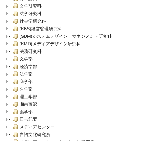
文学研究科
法学研究科
社会学研究科
(KBS)経営管理研究科
(SDM)システムデザイン・マネジメント研究科
(KMD)メディアデザイン研究科
法務研究科
文学部
経済学部
法学部
商学部
医学部
理工学部
湘南藤沢
薬学部
日吉紀要
メディアセンター
言語文化研究所