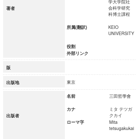
学大学院社
会科学研究
著者
科博士課程
所属(翻訳)
KEIO
UNIVERSITY
役割
外部リンク
版
東京
出版地
名前
三田哲學會
カナ
ミタ テツガ
クカイ
出版者
ローマ字
Mita
tetsugakukai