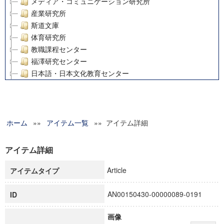
メディア・コミュニケーション研究所
産業研究所
斯道文庫
体育研究所
教職課程センター
福澤研究センター
日本語・日本文化教育センター
アート・センター
外国語教育研究センター
デジタルメディア・コンテンツ統合研究センター
ホーム
»»
グローバルリサーチインスティテュート
アイテム一覧
»» アイテム詳細
塾内助成報告書
科学研究費補助金研究成果報告書
アイテム詳細
21世紀COEプログラム
Article
アイテムタイプ
慶應義塾大学グローバルCOEプログラム市民社会ガバナンス
慶應義塾大学グローバルCOEプログラム論理と感性の先端的
AN00150430-00000089-0191
ID
博士課程教育リーディングプログラム「超成熟社会発展のサ
学術雑誌掲載論文等(8)
画像
その他