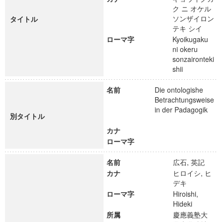
ク ニ オケル
ソンザイロン
タイトル
テキ シイ
ローマ字
Kyoikugaku
ni okeru
sonzaironteki
shii
名前
Die ontologishe
Betrachtungsweise
in der Padagogik
別タイトル
カナ
ローマ字
名前
広石, 英記
カナ
ヒロイシ, ヒ
デキ
ローマ字
Hiroishi,
Hideki
所属
慶應義塾大