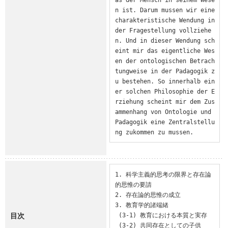
n ist. Darum mussen wir eine 
charakteristische Wendung in 
der Fragestellung vollziehe
n. Und in dieser Wendung sch
eint mir das eigentliche Wes
en der ontologischen Betrach
tungweise in der Padagogik z
u bestehen. So innerhalb ein
er solchen Philosophie der E
rziehung scheint mir dem Zus
ammenhang von Ontologie und 
Padagogik eine Zentralstellu
ng zukommen zu mussen.
1. 科学主義的思考の限界と存在論
的思惟の要請

2. 存在論的思惟の成立

3. 教育学的諸端緒

目次
 (3-1) 教育における本質と実存

 (3-2) 共同存在としての子供
