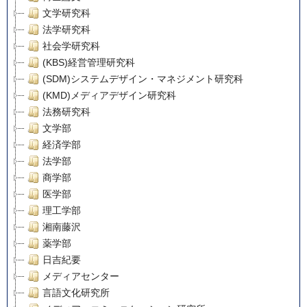
文学研究科
法学研究科
社会学研究科
(KBS)経営管理研究科
(SDM)システムデザイン・マネジメント研究科
(KMD)メディアデザイン研究科
法務研究科
文学部
経済学部
法学部
商学部
医学部
理工学部
湘南藤沢
薬学部
日吉紀要
メディアセンター
言語文化研究所