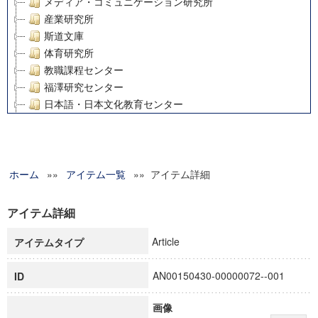
メディア・コミュニケーション研究所
産業研究所
斯道文庫
体育研究所
教職課程センター
福澤研究センター
日本語・日本文化教育センター
アート・センター
外国語教育研究センター
デジタルメディア・コンテンツ統合研究センター
ホーム
»»
グローバルリサーチインスティテュート
アイテム一覧
»» アイテム詳細
塾内助成報告書
科学研究費補助金研究成果報告書
アイテム詳細
21世紀COEプログラム
Article
アイテムタイプ
慶應義塾大学グローバルCOEプログラム市民社会ガバナンス
慶應義塾大学グローバルCOEプログラム論理と感性の先端的
AN00150430-00000072--001
ID
博士課程教育リーディングプログラム「超成熟社会発展のサ
学術雑誌掲載論文等(8)
画像
その他