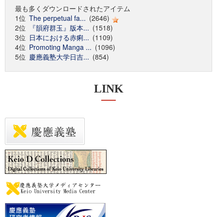
最も多くダウンロードされたアイテム
1位
The perpetual fa...
(2646)
2位
『韻府群玉』版本...
(1518)
3位
日本における赤痢...
(1109)
4位
Promoting Manga ...
(1096)
5位
慶應義塾大学日吉...
(854)
LINK