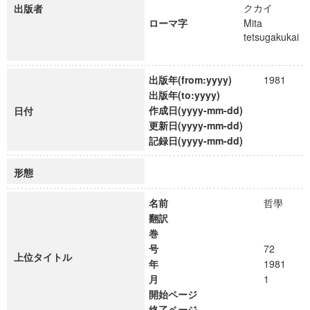
クカイ
出版者
ローマ字
Mita
tetsugakukai
出版年(from:yyyy)
1981
出版年(to:yyyy)
作成日(yyyy-mm-dd)
日付
更新日(yyyy-mm-dd)
記録日(yyyy-mm-dd)
形態
名前
哲學
翻訳
巻
号
72
上位タイトル
年
1981
月
1
開始ページ
終了ページ