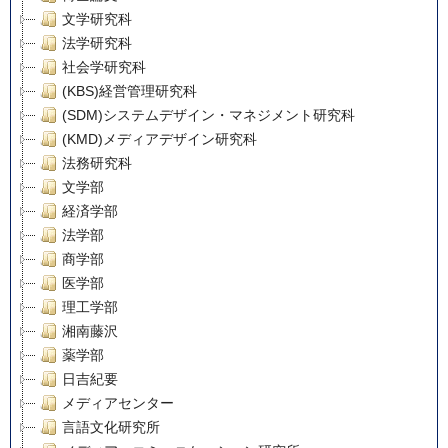
文学研究科
法学研究科
社会学研究科
(KBS)経営管理研究科
(SDM)システムデザイン・マネジメント研究科
(KMD)メディアデザイン研究科
法務研究科
文学部
経済学部
法学部
商学部
医学部
理工学部
湘南藤沢
薬学部
日吉紀要
メディアセンター
言語文化研究所