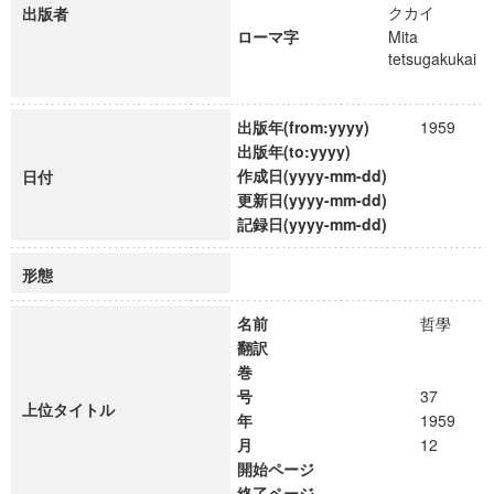
クカイ
出版者
ローマ字
Mita
tetsugakukai
出版年(from:yyyy)
1959
出版年(to:yyyy)
作成日(yyyy-mm-dd)
日付
更新日(yyyy-mm-dd)
記録日(yyyy-mm-dd)
形態
名前
哲學
翻訳
巻
号
37
上位タイトル
年
1959
月
12
開始ページ
終了ページ