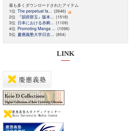
最も多くダウンロードされたアイテム
1位
The perpetual fa...
(2646)
2位
『韻府群玉』版本...
(1518)
3位
日本における赤痢...
(1109)
4位
Promoting Manga ...
(1096)
5位
慶應義塾大学日吉...
(854)
LINK