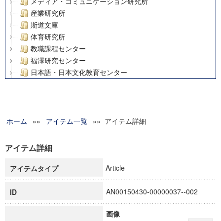
メディア・コミュニケーション研究所
産業研究所
斯道文庫
体育研究所
教職課程センター
福澤研究センター
日本語・日本文化教育センター
アート・センター
外国語教育研究センター
デジタルメディア・コンテンツ統合研究センター
ホーム
»»
グローバルリサーチインスティテュート
アイテム一覧
»» アイテム詳細
塾内助成報告書
科学研究費補助金研究成果報告書
アイテム詳細
21世紀COEプログラム
Article
アイテムタイプ
慶應義塾大学グローバルCOEプログラム市民社会ガバナンス
慶應義塾大学グローバルCOEプログラム論理と感性の先端的
AN00150430-00000037--002
ID
博士課程教育リーディングプログラム「超成熟社会発展のサ
学術雑誌掲載論文等(8)
画像
その他