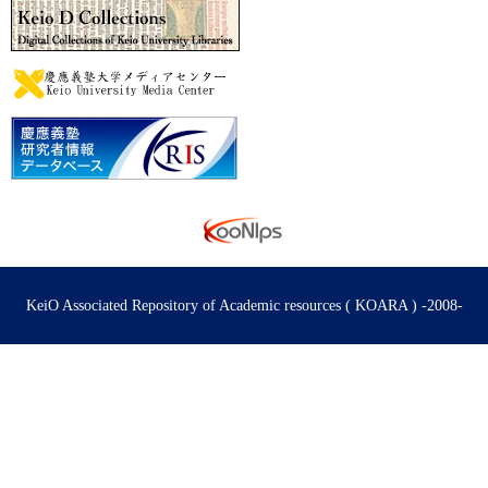
KeiO Associated Repository of Academic resources ( KOARA ) -2008-