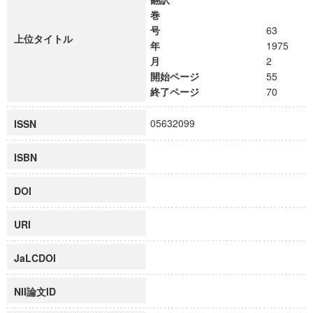
巻
号
63
上位タイトル
年
1975
月
2
開始ページ
55
終了ページ
70
05632099
ISSN
ISBN
DOI
URI
JaLCDOI
NII論文ID