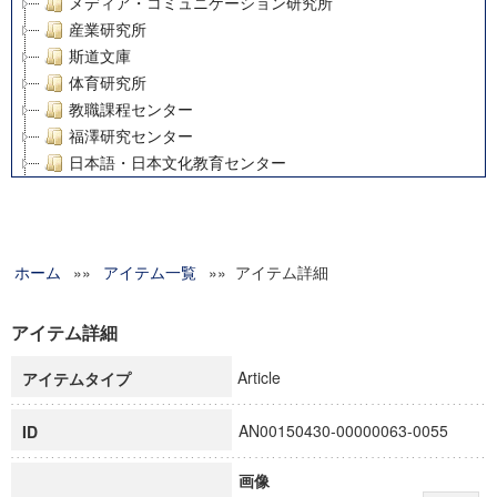
メディア・コミュニケーション研究所
産業研究所
斯道文庫
体育研究所
教職課程センター
福澤研究センター
日本語・日本文化教育センター
アート・センター
外国語教育研究センター
デジタルメディア・コンテンツ統合研究センター
ホーム
»»
グローバルリサーチインスティテュート
アイテム一覧
»» アイテム詳細
塾内助成報告書
科学研究費補助金研究成果報告書
アイテム詳細
21世紀COEプログラム
Article
アイテムタイプ
慶應義塾大学グローバルCOEプログラム市民社会ガバナンス
慶應義塾大学グローバルCOEプログラム論理と感性の先端的
AN00150430-00000063-0055
ID
博士課程教育リーディングプログラム「超成熟社会発展のサ
学術雑誌掲載論文等(8)
画像
その他