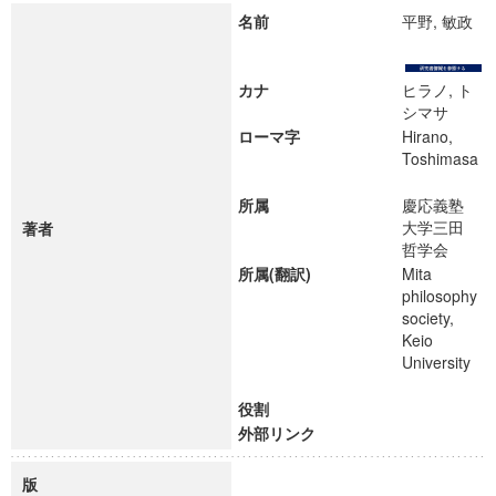
名前
平野, 敏政
カナ
ヒラノ, ト
シマサ
ローマ字
Hirano,
Toshimasa
所属
慶応義塾
大学三田
著者
哲学会
所属(翻訳)
Mita
philosophy
society,
Keio
University
役割
外部リンク
版