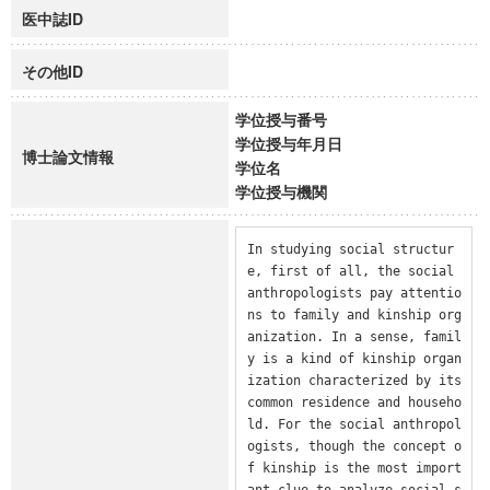
医中誌ID
その他ID
学位授与番号
学位授与年月日
博士論文情報
学位名
学位授与機関
In studying social structur
e, first of all, the social 
anthropologists pay attentio
ns to family and kinship org
anization. In a sense, famil
y is a kind of kinship organ
ization characterized by its 
common residence and househo
ld. For the social anthropol
ogists, though the concept o
f kinship is the most import
ant clue to analyze social s