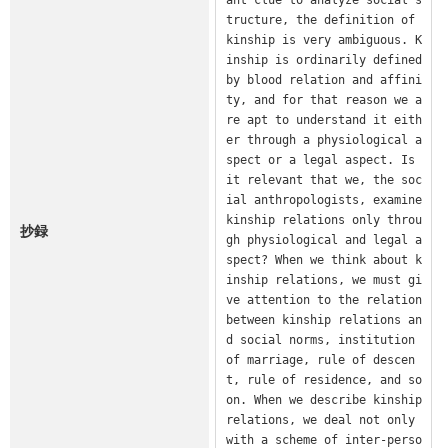
tructure, the definition of 
kinship is very ambiguous. K
inship is ordinarily defined 
by blood relation and affini
ty, and for that reason we a
re apt to understand it eith
er through a physiological a
spect or a legal aspect. Is 
it relevant that we, the soc
ial anthropologists, examine 
kinship relations only throu
抄録
gh physiological and legal a
spect? When we think about k
inship relations, we must gi
ve attention to the relation 
between kinship relations an
d social norms, institution 
of marriage, rule of descen
t, rule of residence, and so 
on. When we describe kinship 
relations, we deal not only 
with a scheme of inter-perso