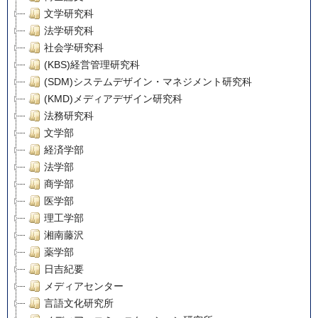
文学研究科
法学研究科
社会学研究科
(KBS)経営管理研究科
(SDM)システムデザイン・マネジメント研究科
(KMD)メディアデザイン研究科
法務研究科
文学部
経済学部
法学部
商学部
医学部
理工学部
湘南藤沢
薬学部
日吉紀要
メディアセンター
言語文化研究所