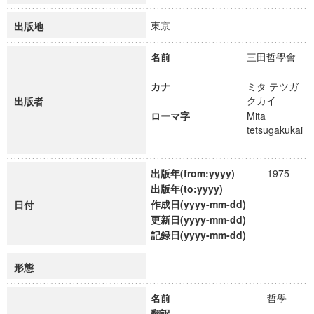
東京
出版地
名前
三田哲學會
カナ
ミタ テツガ
クカイ
出版者
ローマ字
Mita
tetsugakukai
出版年(from:yyyy)
1975
出版年(to:yyyy)
作成日(yyyy-mm-dd)
日付
更新日(yyyy-mm-dd)
記録日(yyyy-mm-dd)
形態
名前
哲學
翻訳