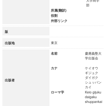
大学商学
部
所属(翻訳)
役割
外部リンク
版
東京
出版地
名前
慶應義塾大
学出版会
カナ
ケイオウ
ギジュク
ダイガク
出版者
シュッパン
カイ
ローマ字
Keio gijuku
daigaku
shuppankai