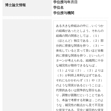
学位授与年月日
博士論文情報
学位名
学位授与機関
ある大きな枠組みの中に，いくつか
の組織があったとしよう。それらの
組織の間の関係としては，（１）
（ほとんど）独立である，（２）部
分的に密接な関係を持つ，（３）一
体化していると言って良いほど全般
的に密接な関係を持つ，といったパ
ターンが考えられる。組織間に十分
な補完性が期待できるならば，
（１）よりは（２），（２）よりは
（３）が利得上有利なはずである。
それにもかかわらず（１）や（２）
のような現状があるということは，
代替的あるいは競争的な部分もあ
り，調整が困難だということであろ
う。本論で考察する対象は，このよ
うな，補完性の観点から見て不完全
な状況である。完全に補完的な状況