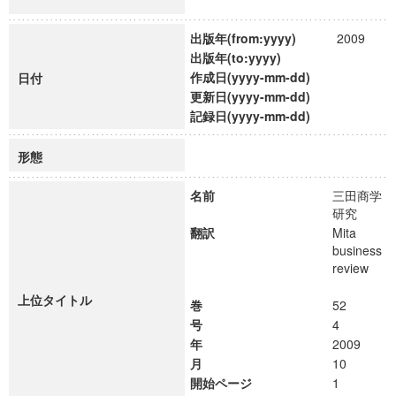
出版年(from:yyyy)
2009
出版年(to:yyyy)
作成日(yyyy-mm-dd)
日付
更新日(yyyy-mm-dd)
記録日(yyyy-mm-dd)
形態
名前
三田商学
研究
翻訳
Mita
business
review
上位タイトル
巻
52
号
4
年
2009
月
10
開始ページ
1