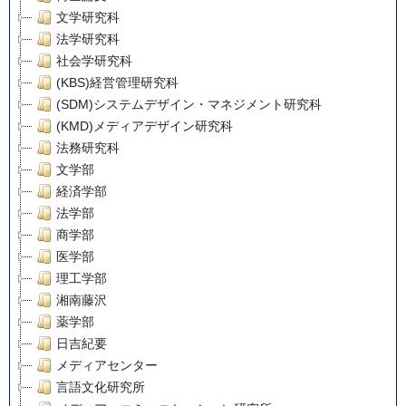
文学研究科
法学研究科
社会学研究科
(KBS)経営管理研究科
(SDM)システムデザイン・マネジメント研究科
(KMD)メディアデザイン研究科
法務研究科
文学部
経済学部
法学部
商学部
医学部
理工学部
湘南藤沢
薬学部
日吉紀要
メディアセンター
言語文化研究所