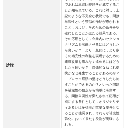
であれば単調比較静学が成立するこ
とが知られている。これに対し，上
記のような不完全な状況でも，間接
単調性という類似の帰結が導かれる
こと，および，そのための条件を明
確にしたことが主たる結果である。
その応用として，企業内のセクショ
ナリズムを溶解させるにはどうした
ら良いか？　より一般的に，より多
くの補完性の利益を実現するための
組織改革を痛みなく進めるにはどう
抄録
したら良いか？　自発的なねじれ提
携がなぜ発生することがあるのか？
　ブロック経済の壁はどうしたら崩
すことができるのか？といった問題
を補完性の観点から簡単に考察す
る。間接単調性が満たされて応用が
成功する条件として，オリジナリテ
ィあるいは多様性が重要な要件とな
ることが強調され，それらが補完性
強化において果たす役割が明確にさ
れる。
