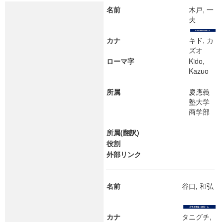
名前
木戸, 一
夫
カナ
キド, カ
ズオ
ローマ字
Kido,
Kazuo
所属
慶應義
塾大学
商学部
所属(翻訳)
役割
外部リンク
名前
谷口, 和弘
カナ
タニグチ,