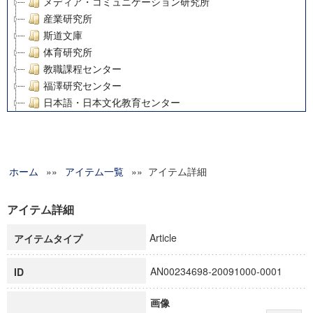
メディア・コミュニケーション研究所
産業研究所
斯道文庫
体育研究所
教職課程センター
福澤研究センター
日本語・日本文化教育センター
アート・センター
外国語教育研究センター
デジタルメディア・コンテンツ統合研究センター
ホーム
»»
グローバルリサーチインスティテュート
アイテム一覧
»» アイテム詳細
塾内助成報告書
科学研究費補助金研究成果報告書
アイテム詳細
21世紀COEプログラム
Article
アイテムタイプ
慶應義塾大学グローバルCOEプログラム市民社会ガバナンス
慶應義塾大学グローバルCOEプログラム論理と感性の先端的
AN00234698-20091000-0001
ID
博士課程教育リーディングプログラム「超成熟社会発展のサ
学術雑誌掲載論文等(8)
画像
その他