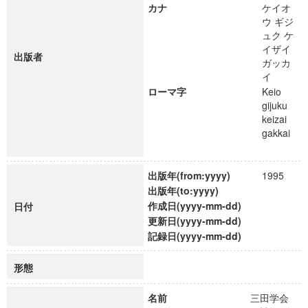
カナ
ケイオ
ウ ギジ
ュク ケ
イザイ
出版者
ガッカ
イ
ローマ字
Keio
gijuku
keizai
gakkai
出版年(from:yyyy)
1995
出版年(to:yyyy)
作成日(yyyy-mm-dd)
日付
更新日(yyyy-mm-dd)
記録日(yyyy-mm-dd)
形態
名前
三田学会