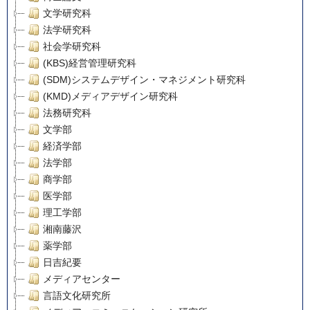
文学研究科
法学研究科
社会学研究科
(KBS)経営管理研究科
(SDM)システムデザイン・マネジメント研究科
(KMD)メディアデザイン研究科
法務研究科
文学部
経済学部
法学部
商学部
医学部
理工学部
湘南藤沢
薬学部
日吉紀要
メディアセンター
言語文化研究所