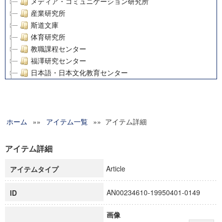
メディア・コミュニケーション研究所
産業研究所
斯道文庫
体育研究所
教職課程センター
福澤研究センター
日本語・日本文化教育センター
アート・センター
外国語教育研究センター
デジタルメディア・コンテンツ統合研究センター
ホーム
»»
グローバルリサーチインスティテュート
アイテム一覧
»» アイテム詳細
塾内助成報告書
科学研究費補助金研究成果報告書
アイテム詳細
21世紀COEプログラム
Article
アイテムタイプ
慶應義塾大学グローバルCOEプログラム市民社会ガバナンス
慶應義塾大学グローバルCOEプログラム論理と感性の先端的
AN00234610-19950401-0149
ID
博士課程教育リーディングプログラム「超成熟社会発展のサ
学術雑誌掲載論文等(8)
画像
その他