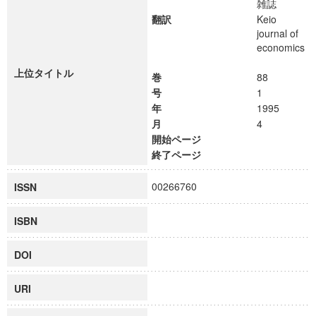
雑誌
翻訳
Keio
journal of
economics
上位タイトル
巻
88
号
1
年
1995
月
4
開始ページ
終了ページ
00266760
ISSN
ISBN
DOI
URI