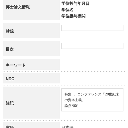
学位授与年月日
博士論文情報
学位名
学位授与機関
抄録
目次
キーワード
NDC
特集 : コンファレンス「20世紀末
の資本主義」

注記
論点補足
日本語
言語