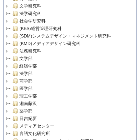
文学研究科
法学研究科
社会学研究科
(KBS)経営管理研究科
(SDM)システムデザイン・マネジメント研究科
(KMD)メディアデザイン研究科
法務研究科
文学部
経済学部
法学部
商学部
医学部
理工学部
湘南藤沢
薬学部
日吉紀要
メディアセンター
言語文化研究所