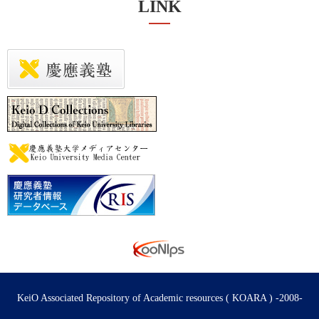
LINK
KeiO Associated Repository of Academic resources ( KOARA ) -2008-