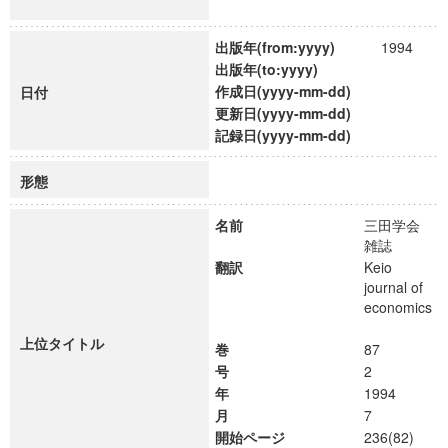
出版年(from:yyyy)
1994
出版年(to:yyyy)
作成日(yyyy-mm-dd)
日付
更新日(yyyy-mm-dd)
記録日(yyyy-mm-dd)
形態
名前
三田学会
雑誌
翻訳
Keio
journal of
economics
上位タイトル
巻
87
号
2
年
1994
月
7
開始ページ
236(82)