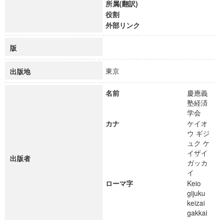
所属(翻訳)
役割
外部リンク
版
東京
出版地
名前
慶應義
塾経済
学会
カナ
ケイオ
ウ ギジ
ュク ケ
イザイ
出版者
ガッカ
イ
ローマ字
Keio
gijuku
keizai
gakkai