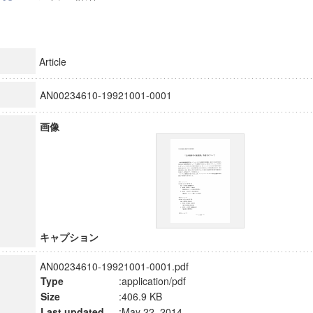
Article
AN00234610-19921001-0001
画像
キャプション
AN00234610-19921001-0001.pdf
Type
:application/pdf
Size
:406.9 KB
Last updated
:May 22, 2014