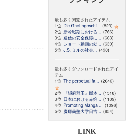
最も多く閲覧されたアイテム
1位
Die Ghettogeschi...
(823)
2位
新冷戦期における...
(766)
3位
通信の安全保障に...
(663)
4位
ショート動画の効...
(639)
5位
J.S. ミルの社会...
(490)
最も多くダウンロードされたアイ
テム
1位
The perpetual fa...
(2646)
2位
『韻府群玉』版本...
(1518)
3位
日本における赤痢...
(1109)
4位
Promoting Manga ...
(1096)
5位
慶應義塾大学日吉...
(854)
LINK