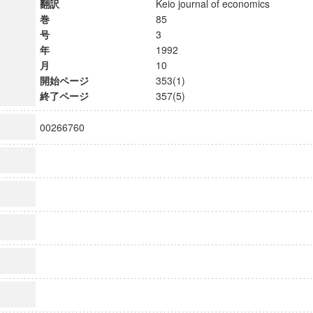
翻訳
Keio journal of economics
巻
85
号
3
年
1992
月
10
開始ページ
353(1)
終了ページ
357(5)
00266760