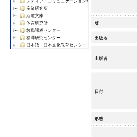
メディア・コミュニケーション研究所
産業研究所
斯道文庫
版
体育研究所
教職課程センター
出版地
福澤研究センター
日本語・日本文化教育センター
アート・センター
出版者
外国語教育研究センター
デジタルメディア・コンテンツ統合研究センター
グローバルリサーチインスティテュート
塾内助成報告書
科学研究費補助金研究成果報告書
日付
21世紀COEプログラム
慶應義塾大学グローバルCOEプログラム市民社会ガバナ
慶應義塾大学グローバルCOEプログラム論理と感性の先
形態
博士課程教育リーディングプログラム「超成熟社会発展
学術雑誌掲載論文等(8)
その他