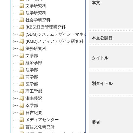
本文
文学研究科
法学研究科
社会学研究科
(KBS)経営管理研究科
(SDM)システムデザイン・マネジメント研究科
本文公開日
(KMD)メディアデザイン研究科
法務研究科
文学部
タイトル
経済学部
法学部
商学部
別タイトル
医学部
理工学部
湘南藤沢
薬学部
日吉紀要
メディアセンター
著者
言語文化研究所