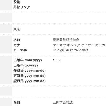
役割
外部リンク
東京
名前
慶應義塾経済学会
カナ
ケイオウ ギジュク ケイザイ ガ
ローマ字
Keio gijuku keizai gakkai
出版年(from:yyyy)
1992
出版年(to:yyyy)
作成日(yyyy-mm-dd)
更新日(yyyy-mm-dd)
ンス教育研究センター
記録日(yyyy-mm-dd)
端的教育研究拠点
のサイエンス」
名前
三田学会雑誌