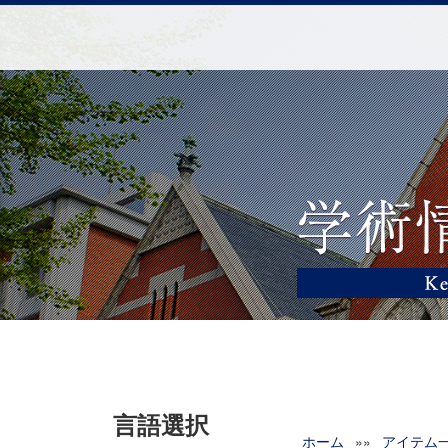
言語選択
ホーム
»»
アイテム