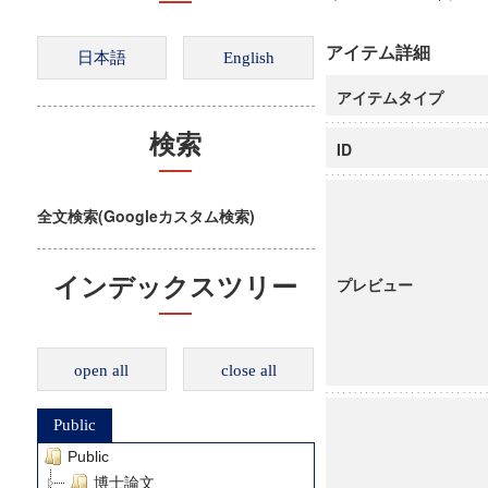
アイテム詳細
アイテムタイプ
検索
ID
全文検索(Googleカスタム検索)
インデックスツリー
プレビュー
open all
close all
Public
Public
博士論文