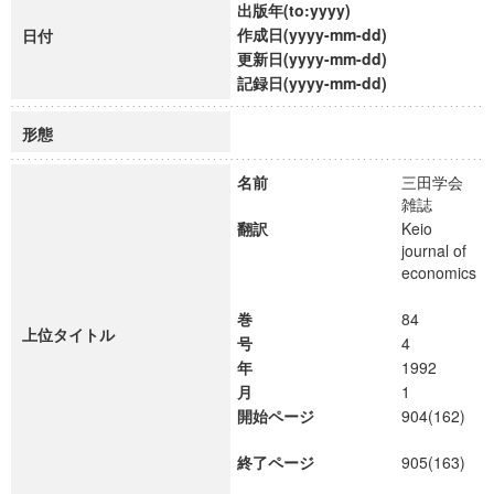
出版年(to:yyyy)
作成日(yyyy-mm-dd)
日付
更新日(yyyy-mm-dd)
記録日(yyyy-mm-dd)
形態
名前
三田学会
雑誌
翻訳
Keio
journal of
economics
巻
84
上位タイトル
号
4
年
1992
月
1
開始ページ
904(162)
終了ページ
905(163)