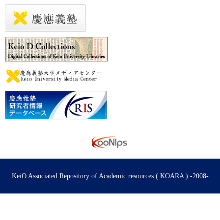
KeiO Associated Repository of Academic resources ( KOARA ) -2008-