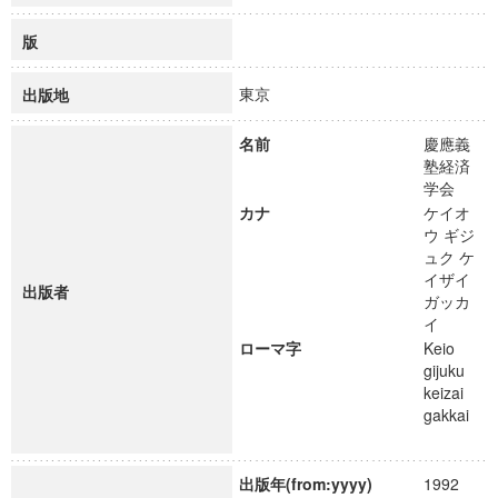
版
東京
出版地
名前
慶應義
塾経済
学会
カナ
ケイオ
ウ ギジ
ュク ケ
イザイ
出版者
ガッカ
イ
ローマ字
Keio
gijuku
keizai
gakkai
出版年(from:yyyy)
1992