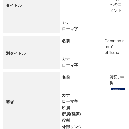
へのコ
タイトル
メント
カナ
ローマ字
名前
Comments
on Y.
Shikano
別タイトル
カナ
ローマ字
名前
渡辺, 幸
男
カナ
ローマ字
著者
所属
所属(翻訳)
役割
外部リンク