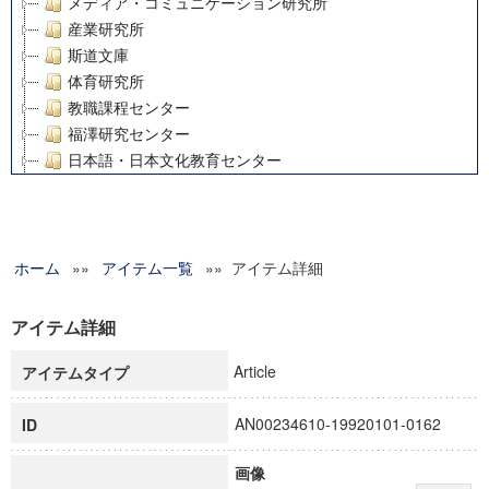
メディア・コミュニケーション研究所
産業研究所
斯道文庫
体育研究所
教職課程センター
福澤研究センター
日本語・日本文化教育センター
アート・センター
外国語教育研究センター
デジタルメディア・コンテンツ統合研究センター
ホーム
»»
グローバルリサーチインスティテュート
アイテム一覧
»» アイテム詳細
塾内助成報告書
科学研究費補助金研究成果報告書
アイテム詳細
21世紀COEプログラム
Article
アイテムタイプ
慶應義塾大学グローバルCOEプログラム市民社会ガバナンス
慶應義塾大学グローバルCOEプログラム論理と感性の先端的
AN00234610-19920101-0162
ID
博士課程教育リーディングプログラム「超成熟社会発展のサ
学術雑誌掲載論文等(8)
画像
その他