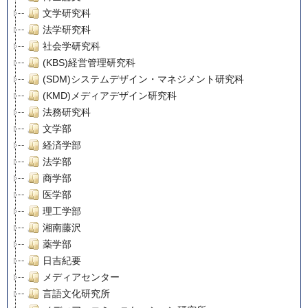
文学研究科
法学研究科
社会学研究科
(KBS)経営管理研究科
(SDM)システムデザイン・マネジメント研究科
(KMD)メディアデザイン研究科
法務研究科
文学部
経済学部
法学部
商学部
医学部
理工学部
湘南藤沢
薬学部
日吉紀要
メディアセンター
言語文化研究所