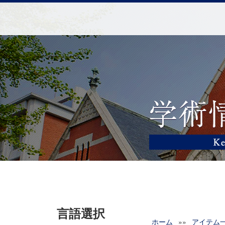
言語選択
ホーム
»»
アイテム