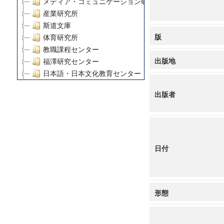
メディア・コミュニケーション研究所
産業研究所
斯道文庫
版
体育研究所
教職課程センター
出版地
福澤研究センター
日本語・日本文化教育センター
アート・センター
出版者
外国語教育研究センター
デジタルメディア・コンテンツ統合研究センター
グローバルリサーチインスティテュート
塾内助成報告書
科学研究費補助金研究成果報告書
日付
21世紀COEプログラム
慶應義塾大学グローバルCOEプログラム市民社会ガバナ
慶應義塾大学グローバルCOEプログラム論理と感性の先
形態
博士課程教育リーディングプログラム「超成熟社会発展
学術雑誌掲載論文等(8)
その他