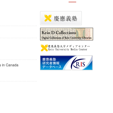
革
orms in Canada