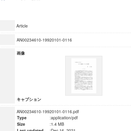
Article
AN00234610-19920101-0116
画像
キャプション
AN00234610-19920101-0116.pdf
Type
:application/pdf
Size
:1.4 MB
Last updated
:Dec 16, 2021