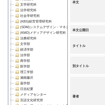
本文
文学研究科
法学研究科
社会学研究科
(KBS)経営管理研究科
(SDM)システムデザイン・マネジメント研究科
本文公開日
(KMD)メディアデザイン研究科
法務研究科
文学部
タイトル
経済学部
法学部
商学部
別タイトル
医学部
理工学部
湘南藤沢
薬学部
日吉紀要
メディアセンター
著者
言語文化研究所