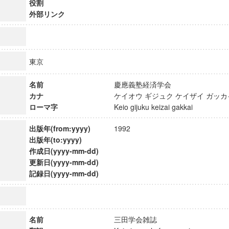
役割
外部リンク
東京
名前
慶應義塾経済学会
カナ
ケイオウ ギジュク ケイザイ ガ
ローマ字
Keio gijuku keizai gakkai
出版年(from:yyyy)
1992
出版年(to:yyyy)
作成日(yyyy-mm-dd)
更新日(yyyy-mm-dd)
記録日(yyyy-mm-dd)
ンス教育研究センター
端的教育研究拠点
のサイエンス」
名前
三田学会雑誌