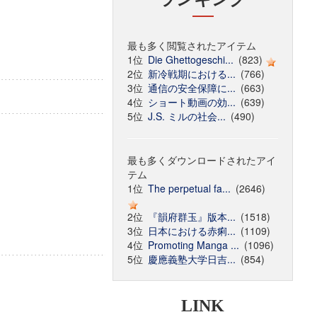
最も多く閲覧されたアイテム
1位
Die Ghettogeschi...
(823)
2位
新冷戦期における...
(766)
3位
通信の安全保障に...
(663)
4位
ショート動画の効...
(639)
5位
J.S. ミルの社会...
(490)
最も多くダウンロードされたアイ
テム
1位
The perpetual fa...
(2646)
2位
『韻府群玉』版本...
(1518)
3位
日本における赤痢...
(1109)
4位
Promoting Manga ...
(1096)
5位
慶應義塾大学日吉...
(854)
LINK