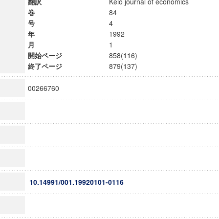
翻訳
Keio journal of economics
巻
84
号
4
年
1992
月
1
開始ページ
858(116)
終了ページ
879(137)
00266760
10.14991/001.19920101-0116