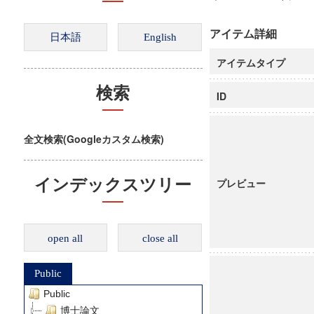
アイテム詳細
アイテムタイプ
検索
ID
全文検索(Googleカスタム検索)
インデックスツリー
プレビュー
open all
close all
Public
Public
博士論文