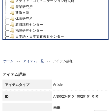
メディア・コミュニケーション研究所
産業研究所
斯道文庫
体育研究所
教職課程センター
福澤研究センター
日本語・日本文化教育センター
アート・センター
外国語教育研究センター
デジタルメディア・コンテンツ統合研究センター
ホーム
»»
グローバルリサーチインスティテュート
アイテム一覧
»» アイテム詳細
塾内助成報告書
科学研究費補助金研究成果報告書
アイテム詳細
21世紀COEプログラム
Article
アイテムタイプ
慶應義塾大学グローバルCOEプログラム市民社会ガバナンス
慶應義塾大学グローバルCOEプログラム論理と感性の先端的
AN00234610-19920101-0101
ID
博士課程教育リーディングプログラム「超成熟社会発展のサ
学術雑誌掲載論文等(8)
画像
その他