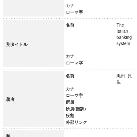
カナ
ローマ字
名前
The
Italian
banking
system
別タイトル
カナ
ローマ字
名前
黒田, 晁
生
カナ
ローマ字
著者
所属
所属(翻訳)
役割
外部リンク
版