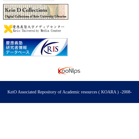
KeiO Associated Repository of Academic resources ( KOARA ) -2008-