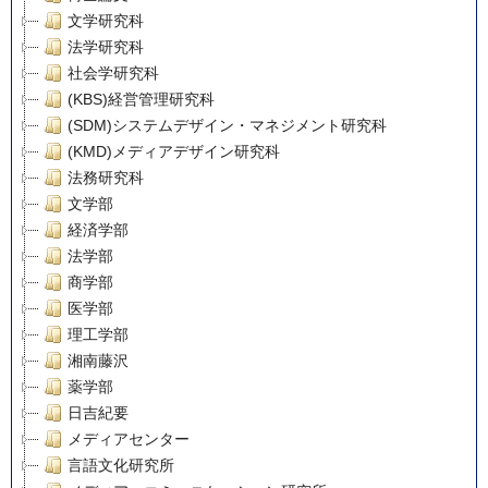
文学研究科
法学研究科
社会学研究科
(KBS)経営管理研究科
(SDM)システムデザイン・マネジメント研究科
(KMD)メディアデザイン研究科
法務研究科
文学部
経済学部
法学部
商学部
医学部
理工学部
湘南藤沢
薬学部
日吉紀要
メディアセンター
言語文化研究所