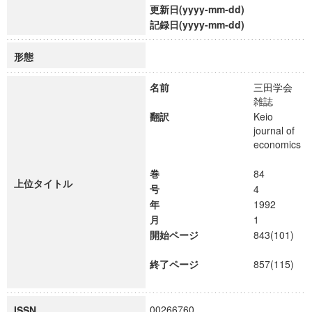
更新日(yyyy-mm-dd)
記録日(yyyy-mm-dd)
形態
名前
三田学会
雑誌
翻訳
Keio
journal of
economics
巻
84
上位タイトル
号
4
年
1992
月
1
開始ページ
843(101)
終了ページ
857(115)
00266760
ISSN