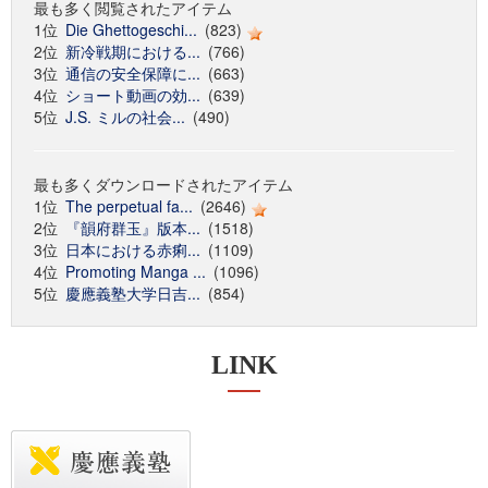
最も多く閲覧されたアイテム
1位
Die Ghettogeschi...
(823)
2位
新冷戦期における...
(766)
3位
通信の安全保障に...
(663)
4位
ショート動画の効...
(639)
5位
J.S. ミルの社会...
(490)
最も多くダウンロードされたアイテム
1位
The perpetual fa...
(2646)
2位
『韻府群玉』版本...
(1518)
3位
日本における赤痢...
(1109)
4位
Promoting Manga ...
(1096)
5位
慶應義塾大学日吉...
(854)
LINK