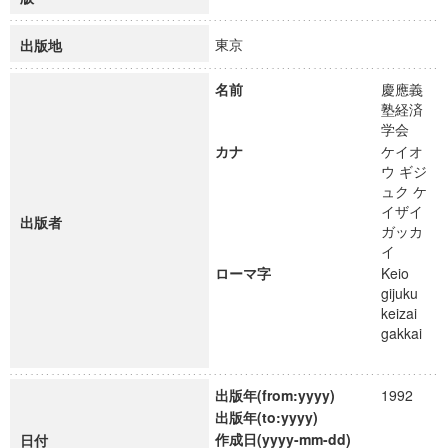
東京
出版地
名前
慶應義
塾経済
学会
カナ
ケイオ
ウ ギジ
ュク ケ
イザイ
出版者
ガッカ
イ
ローマ字
Keio
gijuku
keizai
gakkai
出版年(from:yyyy)
1992
出版年(to:yyyy)
作成日(yyyy-mm-dd)
日付