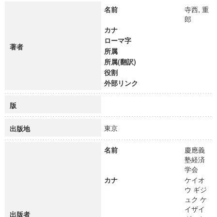
名前
寺西, 重
郎
カナ
ローマ字
著者
所属
所属(翻訳)
役割
外部リンク
版
東京
出版地
名前
慶應義
塾経済
学会
カナ
ケイオ
ウ ギジ
ュク ケ
イザイ
出版者