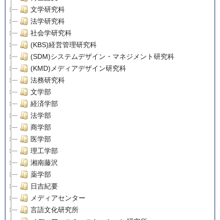
文学研究科
法学研究科
社会学研究科
(KBS)経営管理研究科
(SDM)システムデザイン・マネジメント研究科
(KMD)メディアデザイン研究科
法務研究科
文学部
経済学部
法学部
商学部
医学部
理工学部
湘南藤沢
薬学部
日吉紀要
メディアセンター
言語文化研究所