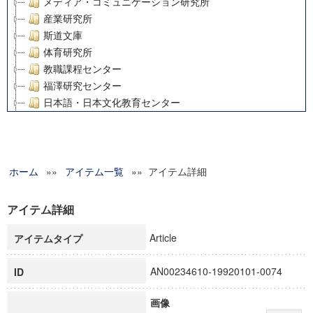
メディア・コミュニケーション研究所
産業研究所
斯道文庫
体育研究所
教職課程センター
福澤研究センター
日本語・日本文化教育センター
アート・センター
外国語教育研究センター
デジタルメディア・コンテンツ統合研究センター
ホーム
»»
グローバルリサーチインスティテュート
アイテム一覧
»» アイテム詳細
塾内助成報告書
科学研究費補助金研究成果報告書
アイテム詳細
21世紀COEプログラム
Article
アイテムタイプ
慶應義塾大学グローバルCOEプログラム市民社会ガバナンス
慶應義塾大学グローバルCOEプログラム論理と感性の先端的
AN00234610-19920101-0074
ID
博士課程教育リーディングプログラム「超成熟社会発展のサ
学術雑誌掲載論文等(8)
画像
その他