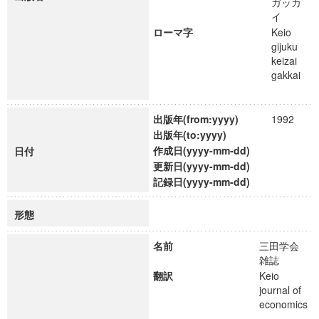
ガッカ
イ
ローマ字
Keio
gijuku
keizai
gakkai
出版年(from:yyyy)
1992
出版年(to:yyyy)
作成日(yyyy-mm-dd)
日付
更新日(yyyy-mm-dd)
記録日(yyyy-mm-dd)
形態
名前
三田学会
雑誌
翻訳
Keio
journal of
economics