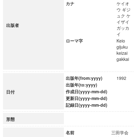
カナ
ケイオ
ウ ギジ
ュク ケ
イザイ
出版者
ガッカ
イ
ローマ字
Keio
gijuku
keizai
gakkai
出版年(from:yyyy)
1992
出版年(to:yyyy)
作成日(yyyy-mm-dd)
日付
更新日(yyyy-mm-dd)
記録日(yyyy-mm-dd)
形態
名前
三田学会