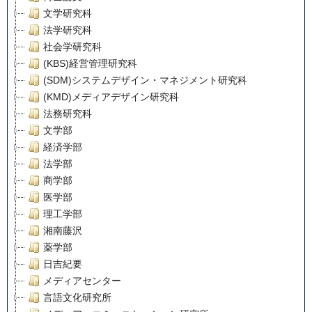
文学研究科
法学研究科
社会学研究科
(KBS)経営管理研究科
(SDM)システムデザイン・マネジメント研究科
(KMD)メディアデザイン研究科
法務研究科
文学部
経済学部
法学部
商学部
医学部
理工学部
湘南藤沢
薬学部
日吉紀要
メディアセンター
言語文化研究所