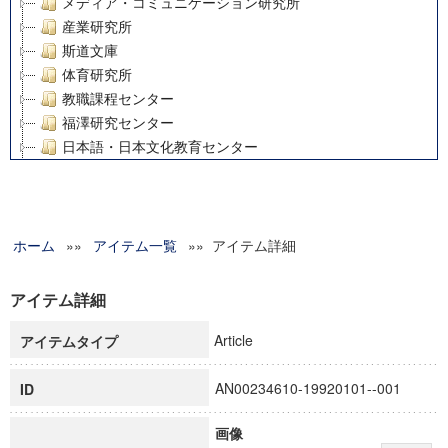
メディア・コミュニケーション研究所
産業研究所
斯道文庫
体育研究所
教職課程センター
福澤研究センター
日本語・日本文化教育センター
アート・センター
外国語教育研究センター
デジタルメディア・コンテンツ統合研究センター
ホーム
»»
グローバルリサーチインスティテュート
アイテム一覧
»» アイテム詳細
塾内助成報告書
科学研究費補助金研究成果報告書
アイテム詳細
21世紀COEプログラム
Article
アイテムタイプ
慶應義塾大学グローバルCOEプログラム市民社会ガバナンス
慶應義塾大学グローバルCOEプログラム論理と感性の先端的
AN00234610-19920101--001
ID
博士課程教育リーディングプログラム「超成熟社会発展のサ
学術雑誌掲載論文等(8)
画像
その他