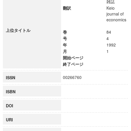
雑誌
翻訳
Keio
journal of
economics
上位タイトル
巻
84
号
4
年
1992
月
1
開始ページ
終了ページ
00266760
ISSN
ISBN
DOI
URI