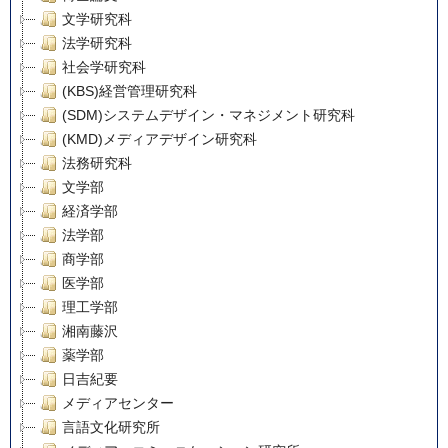
文学研究科
法学研究科
社会学研究科
(KBS)経営管理研究科
(SDM)システムデザイン・マネジメント研究科
(KMD)メディアデザイン研究科
法務研究科
文学部
経済学部
法学部
商学部
医学部
理工学部
湘南藤沢
薬学部
日吉紀要
メディアセンター
言語文化研究所