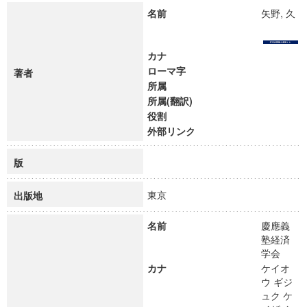
名前
矢野, 久
カナ
ローマ字
著者
所属
所属(翻訳)
役割
外部リンク
版
東京
出版地
名前
慶應義
塾経済
学会
カナ
ケイオ
ウ ギジ
ュク ケ