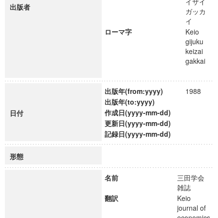
イザイ
出版者
ガッカ
イ
ローマ字
Keio
gijuku
keizai
gakkai
出版年(from:yyyy)
1988
出版年(to:yyyy)
作成日(yyyy-mm-dd)
日付
更新日(yyyy-mm-dd)
記録日(yyyy-mm-dd)
形態
名前
三田学会
雑誌
翻訳
Keio
journal of
economics