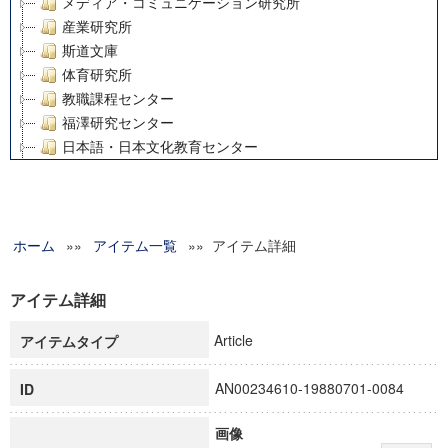
メディア・コミュニケーション研究所
産業研究所
斯道文庫
体育研究所
教職課程センター
福澤研究センター
日本語・日本文化教育センター
アート・センター
外国語教育研究センター
デジタルメディア・コンテンツ統合研究センター
ホーム
»»
グローバルリサーチインスティテュート
アイテム一覧
»» アイテム詳細
塾内助成報告書
科学研究費補助金研究成果報告書
アイテム詳細
21世紀COEプログラム
Article
アイテムタイプ
慶應義塾大学グローバルCOEプログラム市民社会ガバナンス
慶應義塾大学グローバルCOEプログラム論理と感性の先端的
AN00234610-19880701-0084
ID
博士課程教育リーディングプログラム「超成熟社会発展のサ
学術雑誌掲載論文等(8)
画像
その他