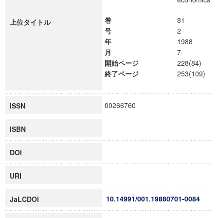
巻
81
上位タイトル
号
2
年
1988
月
7
開始ページ
228(84)
終了ページ
253(109)
00266760
ISSN
ISBN
DOI
URI
10.14991/001.19880701-0084
JaLCDOI