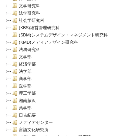
文学研究科
法学研究科
社会学研究科
(KBS)経営管理研究科
(SDM)システムデザイン・マネジメント研究科
(KMD)メディアデザイン研究科
法務研究科
文学部
経済学部
法学部
商学部
医学部
理工学部
湘南藤沢
薬学部
日吉紀要
メディアセンター
言語文化研究所