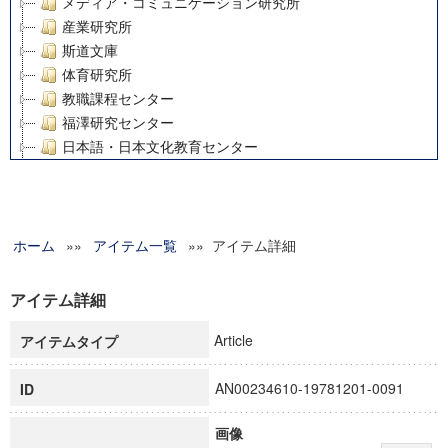
メディア・コミュニケーション研究所
産業研究所
斯道文庫
体育研究所
教職課程センター
福澤研究センター
日本語・日本文化教育センター
アート・センター
外国語教育研究センター
デジタルメディア・コンテンツ統合研究センター
ホーム
»»
グローバルリサーチインスティテュート
アイテム一覧
»» アイテム詳細
塾内助成報告書
科学研究費補助金研究成果報告書
アイテム詳細
21世紀COEプログラム
Article
アイテムタイプ
慶應義塾大学グローバルCOEプログラム市民社会ガバナンス
慶應義塾大学グローバルCOEプログラム論理と感性の先端的
AN00234610-19781201-0091
ID
博士課程教育リーディングプログラム「超成熟社会発展のサ
学術雑誌掲載論文等(8)
画像
その他