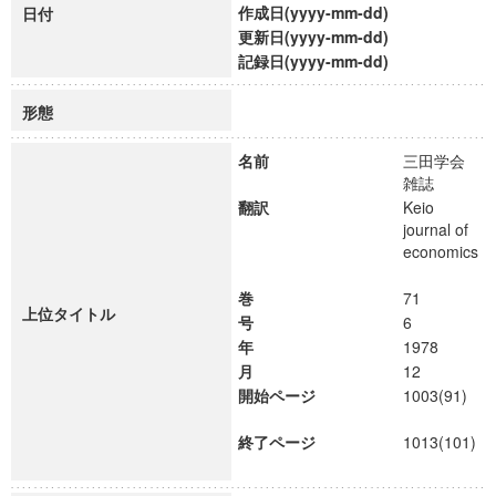
作成日(yyyy-mm-dd)
日付
更新日(yyyy-mm-dd)
記録日(yyyy-mm-dd)
形態
名前
三田学会
雑誌
翻訳
Keio
journal of
economics
巻
71
上位タイトル
号
6
年
1978
月
12
開始ページ
1003(91)
終了ページ
1013(101)