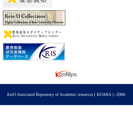
KeiO Associated Repository of Academic resources ( KOARA ) -2008-