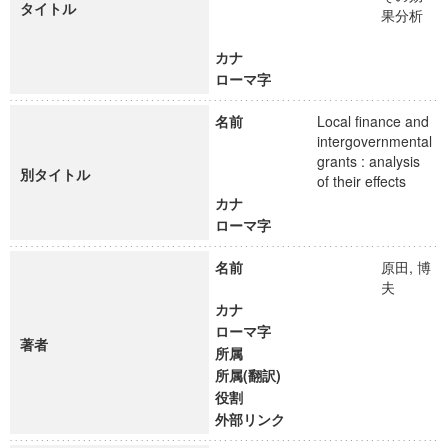
タイトル
果分析
カナ
ローマ字
名前
Local finance and
intergovernmental
grants : analysis
別タイトル
of their effects
カナ
ローマ字
名前
原田, 博
夫
カナ
ローマ字
著者
所属
所属(翻訳)
役割
外部リンク