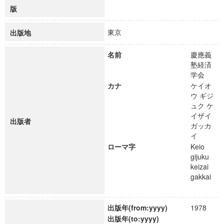
版
東京
出版地
名前
慶應義
塾経済
学会
カナ
ケイオ
ウ ギジ
ュク ケ
イザイ
出版者
ガッカ
イ
ローマ字
Keio
gijuku
keizai
gakkai
出版年(from:yyyy)
1978
出版年(to:yyyy)