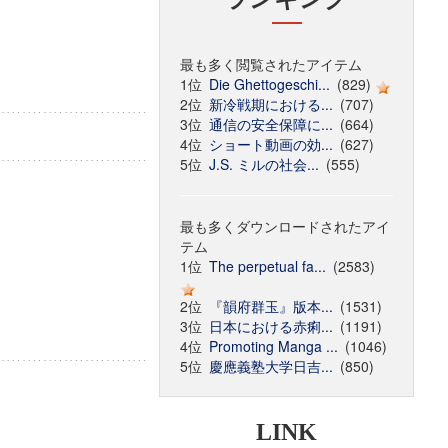
最も多く閲覧されたアイテム
1位
Die Ghettogeschi...
(829)
2位
新冷戦期における...
(707)
3位
通信の安全保障に...
(664)
4位
ショート動画の効...
(627)
5位
J.S. ミルの社会...
(555)
最も多くダウンロードされたアイ
テム
1位
The perpetual fa...
(2583)
2位
『韻府群玉』版本...
(1531)
3位
日本における赤痢...
(1191)
4位
Promoting Manga ...
(1046)
5位
慶應義塾大学日吉...
(850)
LINK