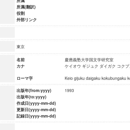
所属
所属(翻訳)
役割
外部リンク
東京
名前
慶應義塾大学国文学研究室
カナ
ケイオウ ギジュク ダイガク コク
ローマ字
Keio gijuku daigaku kokubungaku
出版年(from:yyyy)
1993
出版年(to:yyyy)
ンス教育研究センター
作成日(yyyy-mm-dd)
端的教育研究拠点
更新日(yyyy-mm-dd)
のサイエンス」
記録日(yyyy-mm-dd)