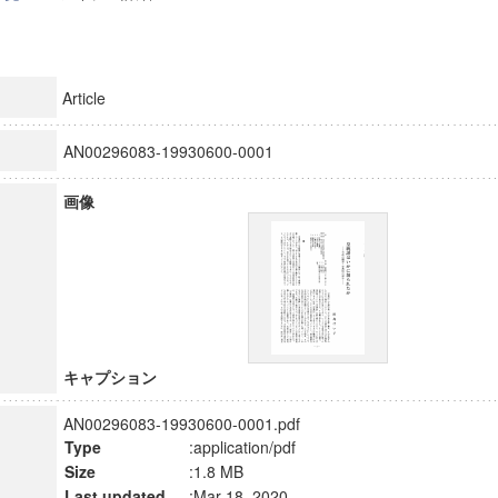
Article
AN00296083-19930600-0001
画像
キャプション
AN00296083-19930600-0001.pdf
Type
:application/pdf
Size
:1.8 MB
Last updated
:Mar 18, 2020