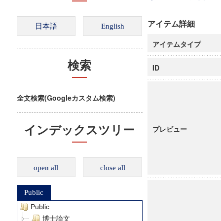
アイテム詳細
アイテムタイプ
検索
ID
全文検索(Googleカスタム検索)
インデックスツリー
プレビュー
open all
close all
Public
Public
博士論文