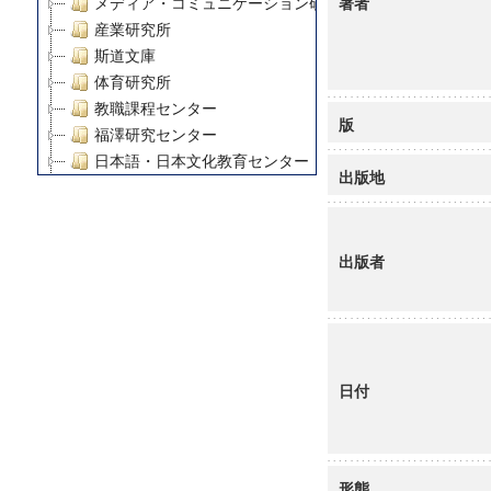
著者
メディア・コミュニケーション研究所
産業研究所
斯道文庫
体育研究所
教職課程センター
版
福澤研究センター
日本語・日本文化教育センター
出版地
アート・センター
外国語教育研究センター
デジタルメディア・コンテンツ統合研究センター
出版者
グローバルリサーチインスティテュート
塾内助成報告書
科学研究費補助金研究成果報告書
21世紀COEプログラム
慶應義塾大学グローバルCOEプログラム市民社会ガバナ
日付
慶應義塾大学グローバルCOEプログラム論理と感性の先
博士課程教育リーディングプログラム「超成熟社会発展
学術雑誌掲載論文等(8)
その他
形態