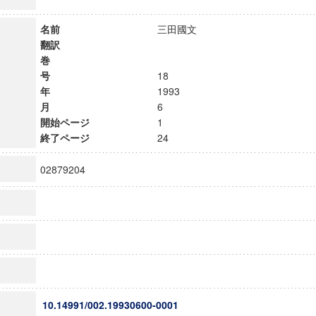
名前
三田國文
翻訳
巻
号
18
年
1993
月
6
開始ページ
1
終了ページ
24
02879204
10.14991/002.19930600-0001