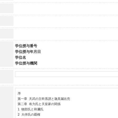
学位授与番号
学位授与年月日
学位名
学位授与機関
序

第一章 天武の主幹系譜と迦具漏比売

第二章 有力氏と天皇家の関係

1 物部氏と和邇氏

2 大伴氏の覇権
