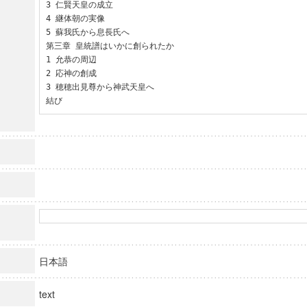
3 仁賢天皇の成立

4 継体朝の実像

5 蘇我氏から息長氏へ

第三章 皇統譜はいかに創られたか

1 允恭の周辺

2 応神の創成

3 穂穂出見尊から神武天皇へ

結び
日本語
text