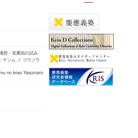
武の構想・安萬侶の試み
: テンム ノ コウソウ
enmu no koso Yasumaro