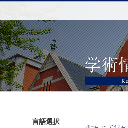
言語選択
ホーム
»»
アイテム