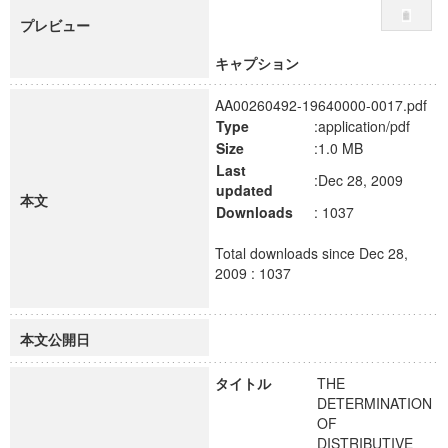
プレビュー
キャプション
AA00260492-19640000-0017.pdf
Type
:application/pdf
Size
:1.0 MB
Last
:Dec 28, 2009
updated
本文
Downloads
: 1037
Total downloads since Dec 28,
2009 : 1037
本文公開日
タイトル
THE
DETERMINATION
OF
DISTRIBUTIVE