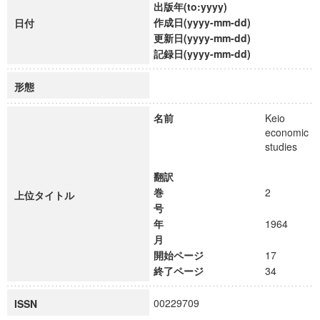
出版年(to:yyyy)
作成日(yyyy-mm-dd)
日付
更新日(yyyy-mm-dd)
記録日(yyyy-mm-dd)
形態
名前
Keio
economic
studies
翻訳
巻
2
上位タイトル
号
年
1964
月
開始ページ
17
終了ページ
34
00229709
ISSN