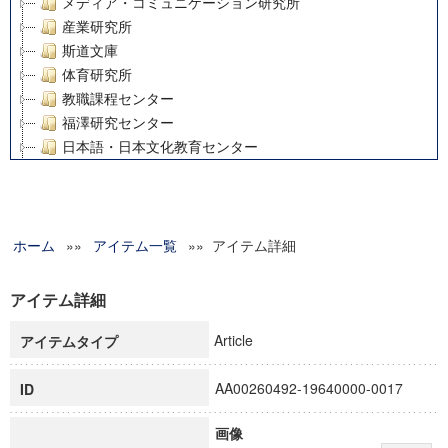
メディア・コミュニケーション研究所
産業研究所
斯道文庫
体育研究所
教職課程センター
福澤研究センター
日本語・日本文化教育センター
アート・センター
外国語教育研究センター
デジタルメディア・コンテンツ統合研究センター
ホーム
»»
グローバルリサーチインスティテュート
アイテム一覧
»» アイテム詳細
塾内助成報告書
科学研究費補助金研究成果報告書
アイテム詳細
21世紀COEプログラム
Article
アイテムタイプ
慶應義塾大学グローバルCOEプログラム市民社会ガバナンス
慶應義塾大学グローバルCOEプログラム論理と感性の先端的
AA00260492-19640000-0017
ID
博士課程教育リーディングプログラム「超成熟社会発展のサ
学術雑誌掲載論文等(8)
画像
その他