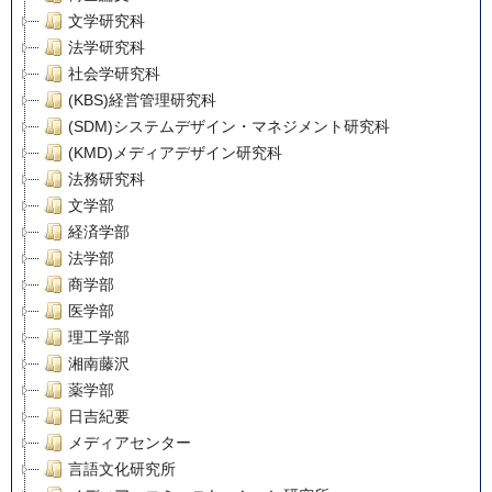
文学研究科
法学研究科
社会学研究科
(KBS)経営管理研究科
(SDM)システムデザイン・マネジメント研究科
(KMD)メディアデザイン研究科
法務研究科
文学部
経済学部
法学部
商学部
医学部
理工学部
湘南藤沢
薬学部
日吉紀要
メディアセンター
言語文化研究所