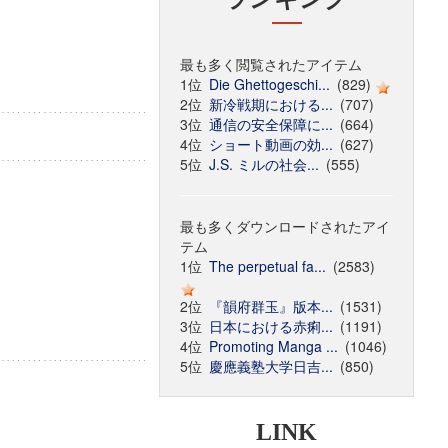
最も多く閲覧されたアイテム
1位
Die Ghettogeschi...
(829)
2位
新冷戦期における...
(707)
3位
通信の安全保障に...
(664)
4位
ショート動画の効...
(627)
5位
J.S. ミルの社会...
(555)
最も多くダウンロードされたアイ
テム
1位
The perpetual fa...
(2583)
2位
『韻府群玉』版本...
(1531)
3位
日本における赤痢...
(1191)
4位
Promoting Manga ...
(1046)
5位
慶應義塾大学日吉...
(850)
LINK