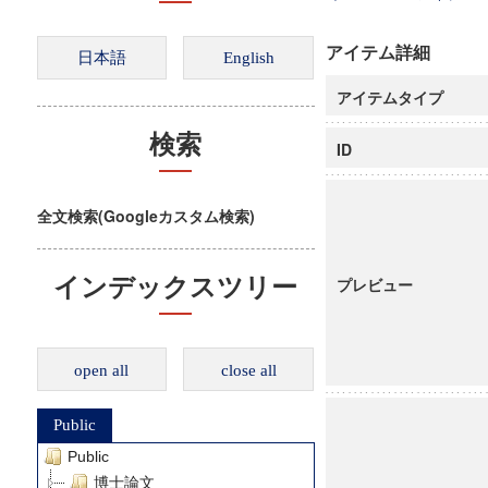
アイテム詳細
アイテムタイプ
検索
ID
全文検索(Googleカスタム検索)
インデックスツリー
プレビュー
open all
close all
Public
Public
博士論文