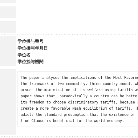
学位授与番号
学位授与年月日
学位名
学位授与機関
The paper analyses the implications of the Most Favored
the framework of two-commodity, three-country model, w
ursues the maximization of its welfare using tariffs as
paper shows that, paradoxically a country can be better
its freedom to choose discriminatory tariffs, because s
create a more favorable Nash equilibrium of tariffs. T
adicts the standard presumption that the existence of 
tion Clause is beneficial for the world economy.