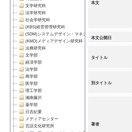
本文
文学研究科
法学研究科
社会学研究科
(KBS)経営管理研究科
(SDM)システムデザイン・マネジメント研究科
本文公開日
(KMD)メディアデザイン研究科
法務研究科
文学部
タイトル
経済学部
法学部
商学部
別タイトル
医学部
理工学部
湘南藤沢
薬学部
日吉紀要
メディアセンター
著者
言語文化研究所