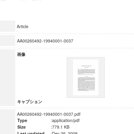
Article
AA00260492-19940001-0037
画像
キャプション
AA00260492-19940001-0037.pdf
Type
:application/pdf
Size
:779.1 KB
Last updated
:Dec 26, 2009