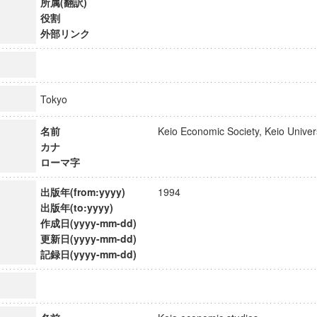
所属(翻訳)
役割
外部リンク
Tokyo
名前
Keio Economic Society, Keio Univ
カナ
ローマ字
出版年(from:yyyy)
1994
出版年(to:yyyy)
作成日(yyyy-mm-dd)
更新日(yyyy-mm-dd)
ンス教育研究センター
記録日(yyyy-mm-dd)
端的教育研究拠点
のサイエンス」