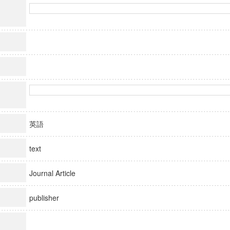
英語
text
Journal Article
publisher