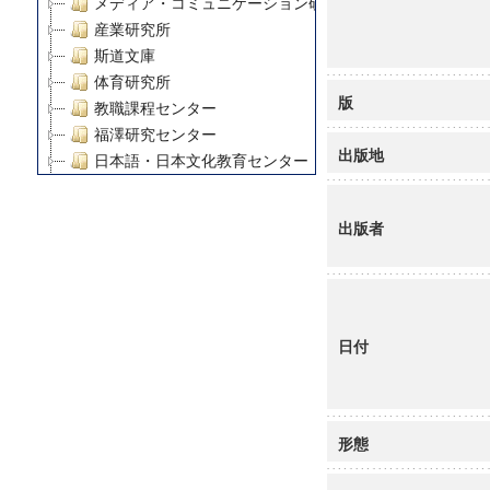
メディア・コミュニケーション研究所
産業研究所
斯道文庫
体育研究所
版
教職課程センター
福澤研究センター
出版地
日本語・日本文化教育センター
アート・センター
外国語教育研究センター
出版者
デジタルメディア・コンテンツ統合研究センター
グローバルリサーチインスティテュート
塾内助成報告書
科学研究費補助金研究成果報告書
日付
21世紀COEプログラム
慶應義塾大学グローバルCOEプログラム市民社会ガバナ
慶應義塾大学グローバルCOEプログラム論理と感性の先
博士課程教育リーディングプログラム「超成熟社会発展
形態
学術雑誌掲載論文等(8)
その他