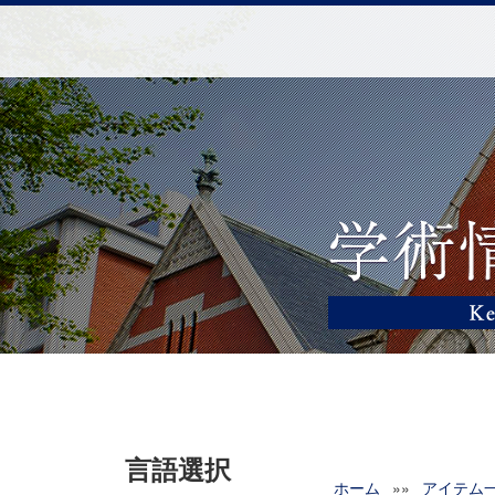
言語選択
ホーム
»»
アイテム