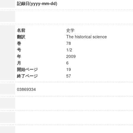
記録日(yyyy-mm-dd)
名前
史学
翻訳
The historical science
巻
78
号
1/2
年
2009
月
6
開始ページ
19
終了ページ
57
03869334