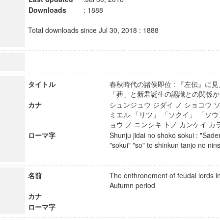
Downloads
: 1888
Total downloads since Jul 30, 2018 : 1888
タイトル
春秋時代の諸侯即位 : 『左伝』に
「葬」と新君誕生の認識との関
カナ
シュンジュウ ジダイ ノ ショコウ ソ
ミエル 「リツ」 「ソクイ」 「ソウ
ョウ ノ ニンシキ トノ カンケイ 
ローマ字
Shunju jidai no shoko sokui : "Saden
"sokui" "so" to shinkun tanjo no nin
名前
The enthronement of feudal lords i
Autumn period
カナ
ローマ字