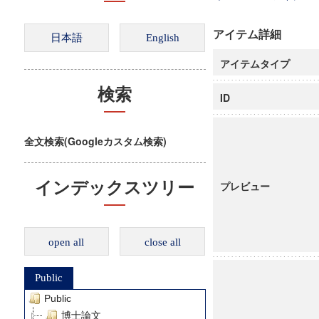
アイテム詳細
アイテムタイプ
検索
ID
全文検索(Googleカスタム検索)
インデックスツリー
プレビュー
open all
close all
Public
Public
博士論文