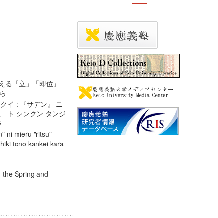
見える「立」「即位」
係から
クイ : 『サデン』 ニ
」 ト シンクン タンジ
カラ
" ni mieru "ritsu"
shiki tono kankei kara
n the Spring and