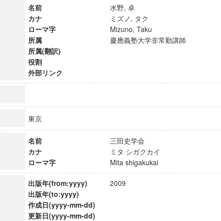
名前
水野, 卓
カナ
ミズノ, タク
ローマ字
Mizuno, Taku
所属
慶應義塾大学非常勤講師
所属(翻訳)
役割
外部リンク
東京
名前
三田史学会
カナ
ミタ シガクカイ
ローマ字
Mita shigakukai
ンス教育研究センター
端的教育研究拠点
出版年(from:yyyy)
2009
のサイエンス」
出版年(to:yyyy)
作成日(yyyy-mm-dd)
更新日(yyyy-mm-dd)