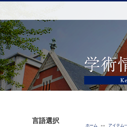
言語選択
ホーム
»»
アイテム