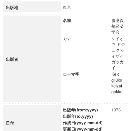
東京
出版地
名前
慶應義
塾経済
学会
カナ
ケイオ
ウ ギジ
ュク ケ
イザイ
出版者
ガッカ
イ
ローマ字
Keio
gijuku
keizai
gakkai
出版年(from:yyyy)
1976
出版年(to:yyyy)
作成日(yyyy-mm-dd)
日付
更新日(yyyy-mm-dd)