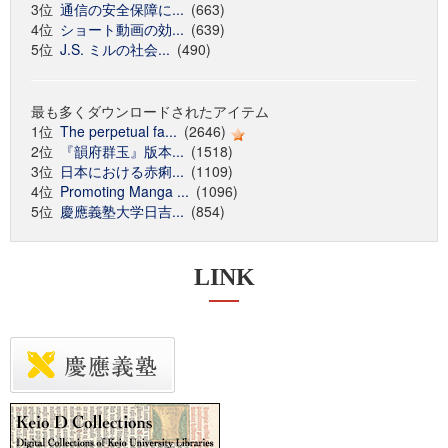
3位
通信の安全保障に...
(663)
4位
ショート動画の効...
(639)
5位
J.S. ミルの社会...
(490)
最も多くダウンロードされたアイテム
1位
The perpetual fa...
(2646)
2位
『韻府群玉』版本...
(1518)
3位
日本における赤痢...
(1109)
4位
Promoting Manga ...
(1096)
5位
慶應義塾大学日吉...
(854)
LINK