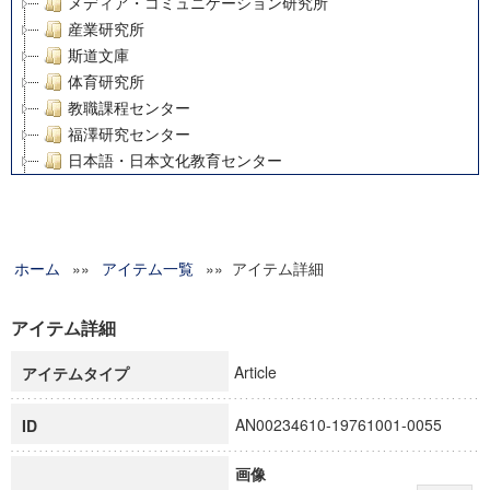
メディア・コミュニケーション研究所
産業研究所
斯道文庫
体育研究所
教職課程センター
福澤研究センター
日本語・日本文化教育センター
アート・センター
外国語教育研究センター
デジタルメディア・コンテンツ統合研究センター
ホーム
»»
グローバルリサーチインスティテュート
アイテム一覧
»» アイテム詳細
塾内助成報告書
科学研究費補助金研究成果報告書
アイテム詳細
21世紀COEプログラム
Article
アイテムタイプ
慶應義塾大学グローバルCOEプログラム市民社会ガバナンス
慶應義塾大学グローバルCOEプログラム論理と感性の先端的
AN00234610-19761001-0055
ID
博士課程教育リーディングプログラム「超成熟社会発展のサ
学術雑誌掲載論文等(8)
画像
その他