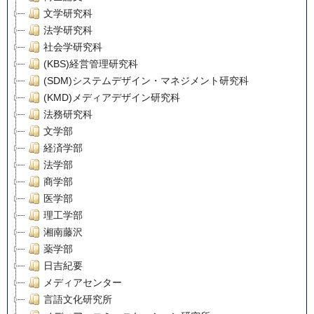
文学研究科
法学研究科
社会学研究科
(KBS)経営管理研究科
(SDM)システムデザイン・マネジメント研究科
(KMD)メディアデザイン研究科
法務研究科
文学部
経済学部
法学部
商学部
医学部
理工学部
湘南藤沢
薬学部
日吉紀要
メディアセンター
言語文化研究所