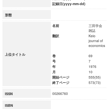
記録日(yyyy-mm-dd)
形態
名前
三田学会
雑誌
翻訳
Keio
journal of
economics
上位タイトル
巻
69
号
7
年
1976
月
10
開始ページ
555(55)
終了ページ
573(73)
00266760
ISSN
ISBN