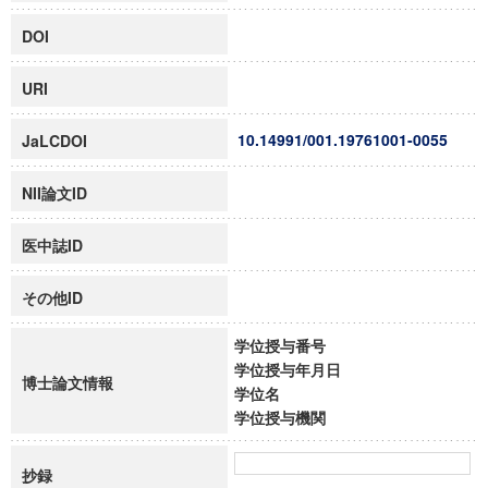
DOI
URI
10.14991/001.19761001-0055
JaLCDOI
NII論文ID
医中誌ID
その他ID
学位授与番号
学位授与年月日
博士論文情報
学位名
学位授与機関
抄録