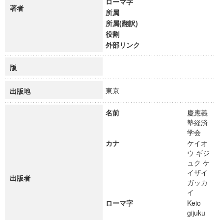
ローマ字
著者
所属
所属(翻訳)
役割
外部リンク
版
東京
出版地
名前
慶應義
塾経済
学会
カナ
ケイオ
ウ ギジ
ュク ケ
イザイ
出版者
ガッカ
イ
ローマ字
Keio
gijuku