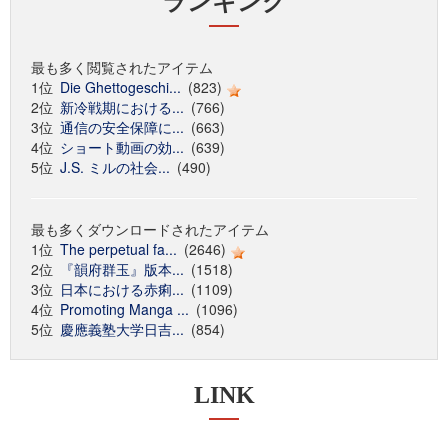
ランキング
最も多く閲覧されたアイテム
1位
Die Ghettogeschi...
(823)
2位
新冷戦期における...
(766)
3位
通信の安全保障に...
(663)
4位
ショート動画の効...
(639)
5位
J.S. ミルの社会...
(490)
最も多くダウンロードされたアイテム
1位
The perpetual fa...
(2646)
2位
『韻府群玉』版本...
(1518)
3位
日本における赤痢...
(1109)
4位
Promoting Manga ...
(1096)
5位
慶應義塾大学日吉...
(854)
LINK