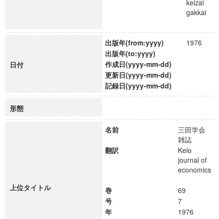
keizai
gakkai
出版年(from:yyyy)
1976
出版年(to:yyyy)
作成日(yyyy-mm-dd)
日付
更新日(yyyy-mm-dd)
記録日(yyyy-mm-dd)
形態
名前
三田学会
雑誌
翻訳
Keio
journal of
economics
上位タイトル
巻
69
号
7
年
1976