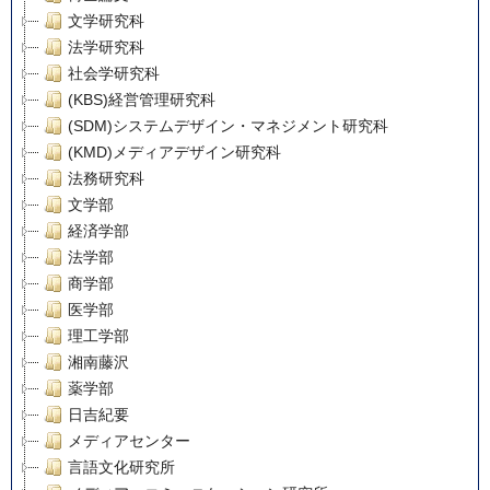
文学研究科
法学研究科
社会学研究科
(KBS)経営管理研究科
(SDM)システムデザイン・マネジメント研究科
(KMD)メディアデザイン研究科
法務研究科
文学部
経済学部
法学部
商学部
医学部
理工学部
湘南藤沢
薬学部
日吉紀要
メディアセンター
言語文化研究所