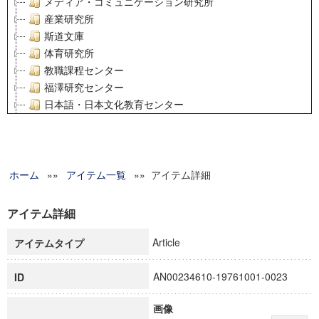
メディア・コミュニケーション研究所
産業研究所
斯道文庫
体育研究所
教職課程センター
福澤研究センター
日本語・日本文化教育センター
アート・センター
外国語教育研究センター
デジタルメディア・コンテンツ統合研究センター
ホーム
»»
グローバルリサーチインスティテュート
アイテム一覧
»» アイテム詳細
塾内助成報告書
科学研究費補助金研究成果報告書
アイテム詳細
21世紀COEプログラム
Article
アイテムタイプ
慶應義塾大学グローバルCOEプログラム市民社会ガバナンス
慶應義塾大学グローバルCOEプログラム論理と感性の先端的
AN00234610-19761001-0023
ID
博士課程教育リーディングプログラム「超成熟社会発展のサ
学術雑誌掲載論文等(8)
画像
その他