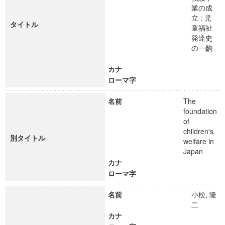
業の成
立 : 児
タイトル
童福祉
発達史
の一齣
カナ
ローマ字
名前
The
foundation
of
children's
別タイトル
welfare in
Japan
カナ
ローマ字
名前
小松, 隆
二
カナ