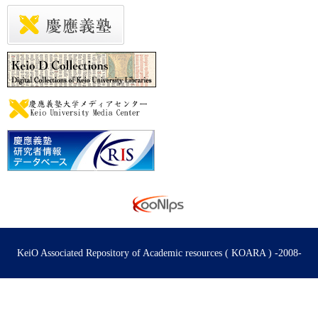
KeiO Associated Repository of Academic resources ( KOARA ) -2008-