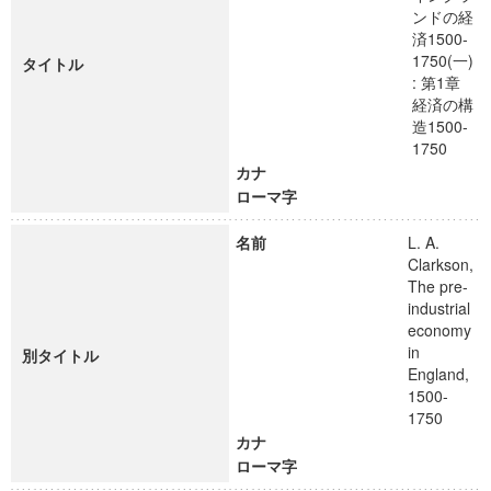
ンドの経
済1500-
1750(一)
タイトル
: 第1章
経済の構
造1500-
1750
カナ
ローマ字
名前
L. A.
Clarkson,
The pre-
industrial
economy
in
別タイトル
England,
1500-
1750
カナ
ローマ字