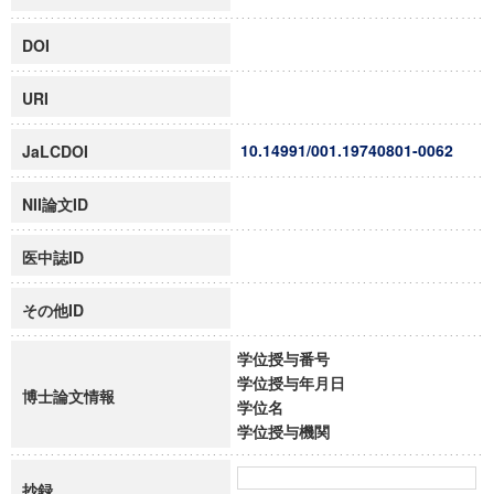
DOI
URI
10.14991/001.19740801-0062
JaLCDOI
NII論文ID
医中誌ID
その他ID
学位授与番号
学位授与年月日
博士論文情報
学位名
学位授与機関
抄録