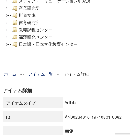
メディア・コミュニケーション研究所
産業研究所
斯道文庫
体育研究所
教職課程センター
福澤研究センター
日本語・日本文化教育センター
アート・センター
外国語教育研究センター
デジタルメディア・コンテンツ統合研究センター
ホーム
»»
グローバルリサーチインスティテュート
アイテム一覧
»» アイテム詳細
塾内助成報告書
科学研究費補助金研究成果報告書
アイテム詳細
21世紀COEプログラム
Article
アイテムタイプ
慶應義塾大学グローバルCOEプログラム市民社会ガバナンス
慶應義塾大学グローバルCOEプログラム論理と感性の先端的
AN00234610-19740801-0062
ID
博士課程教育リーディングプログラム「超成熟社会発展のサ
学術雑誌掲載論文等(8)
画像
その他