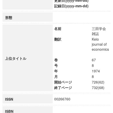
更新日(yyyy-mm-dd)
記録日(yyyy-mm-dd)
形態
名前
三田学会
雑誌
翻訳
Keio
journal of
economics
上位タイトル
巻
67
号
8
年
1974
月
8
開始ページ
726(62)
終了ページ
732(68)
00266760
ISSN
ISBN