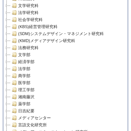
文学研究科
法学研究科
社会学研究科
(KBS)経営管理研究科
(SDM)システムデザイン・マネジメント研究科
(KMD)メディアデザイン研究科
法務研究科
文学部
経済学部
法学部
商学部
医学部
理工学部
湘南藤沢
薬学部
日吉紀要
メディアセンター
言語文化研究所