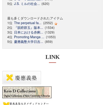
5位
J.S. ミルの社会...
(620)
最も多くダウンロードされたアイテム
1位
The perpetual fa...
(2552)
2位
『韻府群玉』版本...
(1534)
3位
日本における赤痢...
(1329)
4位
Promoting Manga ...
(1053)
5位
慶應義塾大学日吉...
(859)
LINK