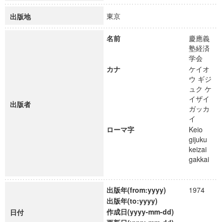
東京
出版地
名前
慶應義
塾経済
学会
カナ
ケイオ
ウ ギジ
ュク ケ
イザイ
出版者
ガッカ
イ
ローマ字
Keio
gijuku
keizai
gakkai
出版年(from:yyyy)
1974
出版年(to:yyyy)
作成日(yyyy-mm-dd)
日付