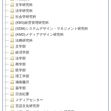
文学研究科
法学研究科
社会学研究科
(KBS)経営管理研究科
(SDM)システムデザイン・マネジメント研究科
(KMD)メディアデザイン研究科
法務研究科
文学部
経済学部
法学部
商学部
医学部
理工学部
湘南藤沢
薬学部
日吉紀要
メディアセンター
言語文化研究所