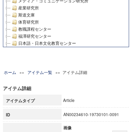
メディア・コミュニケーション研究所
産業研究所
斯道文庫
体育研究所
教職課程センター
福澤研究センター
日本語・日本文化教育センター
アート・センター
外国語教育研究センター
デジタルメディア・コンテンツ統合研究センター
ホーム
»»
グローバルリサーチインスティテュート
アイテム一覧
»» アイテム詳細
塾内助成報告書
科学研究費補助金研究成果報告書
アイテム詳細
21世紀COEプログラム
Article
アイテムタイプ
慶應義塾大学グローバルCOEプログラム市民社会ガバナンス
慶應義塾大学グローバルCOEプログラム論理と感性の先端的
AN00234610-19730101-0091
ID
博士課程教育リーディングプログラム「超成熟社会発展のサ
学術雑誌掲載論文等(8)
画像
その他