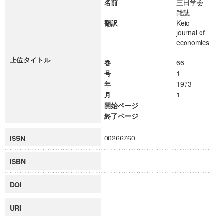
名前
三田学会
雑誌
翻訳
Keio
journal of
economics
上位タイトル
巻
66
号
1
年
1973
月
1
開始ページ
終了ページ
00266760
ISSN
ISBN
DOI
URI