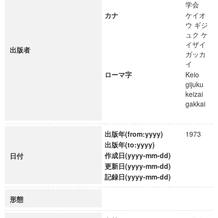
学会
カナ
ケイオ
ウ ギジ
ュク ケ
イザイ
出版者
ガッカ
イ
ローマ字
Keio
gijuku
keizai
gakkai
出版年(from:yyyy)
1973
出版年(to:yyyy)
作成日(yyyy-mm-dd)
日付
更新日(yyyy-mm-dd)
記録日(yyyy-mm-dd)
形態