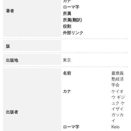
カナ
ローマ字
著者
所属
所属(翻訳)
役割
外部リンク
版
東京
出版地
名前
慶應義
塾経済
学会
カナ
ケイオ
ウ ギジ
ュク ケ
イザイ
出版者
ガッカ
イ
ローマ字
Keio