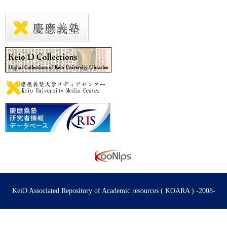
KeiO Associated Repository of Academic resources ( KOARA ) -2008-