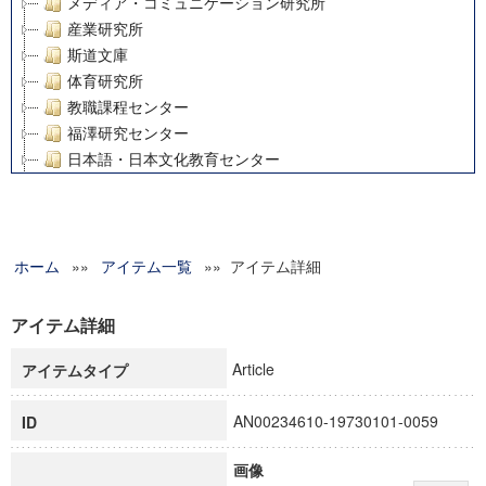
メディア・コミュニケーション研究所
産業研究所
斯道文庫
体育研究所
教職課程センター
福澤研究センター
日本語・日本文化教育センター
アート・センター
外国語教育研究センター
デジタルメディア・コンテンツ統合研究センター
ホーム
»»
グローバルリサーチインスティテュート
アイテム一覧
»» アイテム詳細
塾内助成報告書
科学研究費補助金研究成果報告書
アイテム詳細
21世紀COEプログラム
Article
アイテムタイプ
慶應義塾大学グローバルCOEプログラム市民社会ガバナンス
慶應義塾大学グローバルCOEプログラム論理と感性の先端的
AN00234610-19730101-0059
ID
博士課程教育リーディングプログラム「超成熟社会発展のサ
学術雑誌掲載論文等(8)
画像
その他