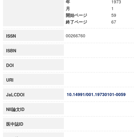
年
1973
月
1
開始ページ
59
終了ページ
67
00266760
ISSN
ISBN
DOI
URI
10.14991/001.19730101-0059
JaLCDOI
NII論文ID
医中誌ID