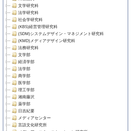
文学研究科
法学研究科
社会学研究科
(KBS)経営管理研究科
(SDM)システムデザイン・マネジメント研究科
(KMD)メディアデザイン研究科
法務研究科
文学部
経済学部
法学部
商学部
医学部
理工学部
湘南藤沢
薬学部
日吉紀要
メディアセンター
言語文化研究所