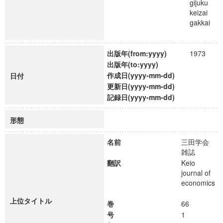
gijuku
keizai
gakkai
出版年(from:yyyy)
1973
出版年(to:yyyy)
作成日(yyyy-mm-dd)
日付
更新日(yyyy-mm-dd)
記録日(yyyy-mm-dd)
形態
名前
三田学会
雑誌
翻訳
Keio
journal of
economics
上位タイトル
巻
66
号
1