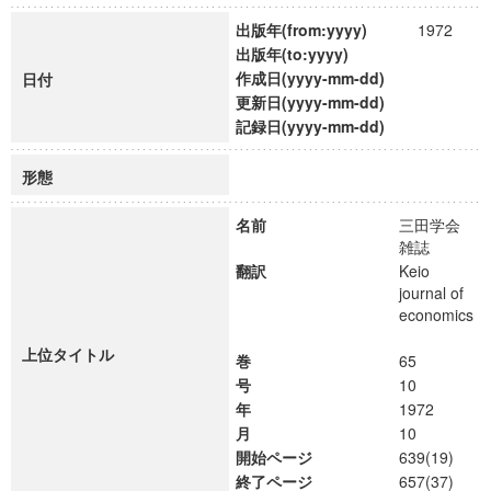
出版年(from:yyyy)
1972
出版年(to:yyyy)
作成日(yyyy-mm-dd)
日付
更新日(yyyy-mm-dd)
記録日(yyyy-mm-dd)
形態
名前
三田学会
雑誌
翻訳
Keio
journal of
economics
上位タイトル
巻
65
号
10
年
1972
月
10
開始ページ
639(19)
終了ページ
657(37)