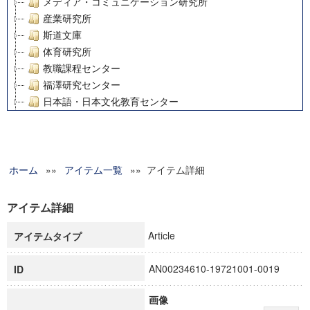
メディア・コミュニケーション研究所
産業研究所
斯道文庫
体育研究所
教職課程センター
福澤研究センター
日本語・日本文化教育センター
アート・センター
外国語教育研究センター
デジタルメディア・コンテンツ統合研究センター
ホーム
»»
グローバルリサーチインスティテュート
アイテム一覧
»» アイテム詳細
塾内助成報告書
科学研究費補助金研究成果報告書
アイテム詳細
21世紀COEプログラム
Article
アイテムタイプ
慶應義塾大学グローバルCOEプログラム市民社会ガバナンス
慶應義塾大学グローバルCOEプログラム論理と感性の先端的
AN00234610-19721001-0019
ID
博士課程教育リーディングプログラム「超成熟社会発展のサ
学術雑誌掲載論文等(8)
画像
その他