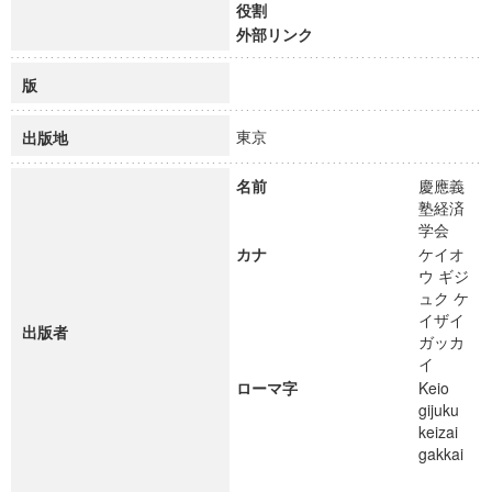
役割
外部リンク
版
東京
出版地
名前
慶應義
塾経済
学会
カナ
ケイオ
ウ ギジ
ュク ケ
イザイ
出版者
ガッカ
イ
ローマ字
Keio
gijuku
keizai
gakkai