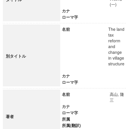
(一)
カナ
ローマ字
名前
The land
tax
reform
and
change
別タイトル
in village
structure
カナ
ローマ字
名前
高山, 隆
三
カナ
ローマ字
著者
所属
所属(翻訳)