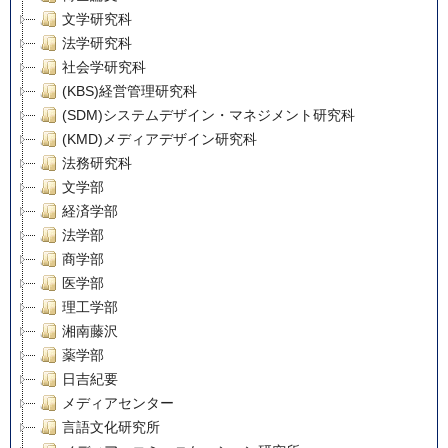
文学研究科
法学研究科
社会学研究科
(KBS)経営管理研究科
(SDM)システムデザイン・マネジメント研究科
(KMD)メディアデザイン研究科
法務研究科
文学部
経済学部
法学部
商学部
医学部
理工学部
湘南藤沢
薬学部
日吉紀要
メディアセンター
言語文化研究所