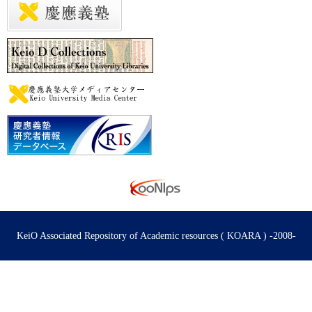
KeiO Associated Repository of Academic resources ( KOARA ) -2008-