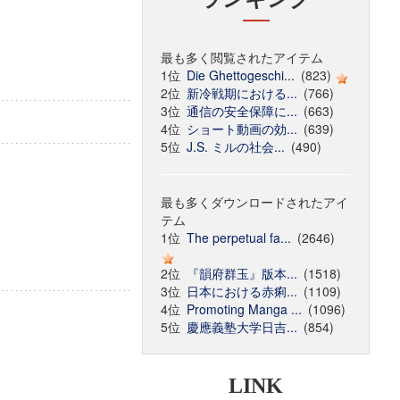
最も多く閲覧されたアイテム
1位
Die Ghettogeschi...
(823)
2位
新冷戦期における...
(766)
3位
通信の安全保障に...
(663)
4位
ショート動画の効...
(639)
5位
J.S. ミルの社会...
(490)
最も多くダウンロードされたアイ
テム
1位
The perpetual fa...
(2646)
2位
『韻府群玉』版本...
(1518)
3位
日本における赤痢...
(1109)
4位
Promoting Manga ...
(1096)
5位
慶應義塾大学日吉...
(854)
LINK