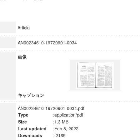
Article
AN00234610-19720901-0034
画像
キャプション
AN00234610-19720901-0034.pdf
Type
:application/pdf
Size
:1.3 MB
Last updated
:Feb 8, 2022
Downloads
: 2169