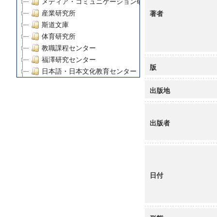
メディア・コミュニケーション研究所
著者
産業研究所
斯道文庫
体育研究所
教職課程センター
福澤研究センター
版
日本語・日本文化教育センター
アート・センター
出版地
外国語教育研究センター
デジタルメディア・コンテンツ統合研究センター
グローバルリサーチインスティテュート
出版者
塾内助成報告書
科学研究費補助金研究成果報告書
21世紀COEプログラム
慶應義塾大学グローバルCOEプログラム市民社会ガバナ
日付
慶應義塾大学グローバルCOEプログラム論理と感性の先
博士課程教育リーディングプログラム「超成熟社会発展
学術雑誌掲載論文等(8)
その他