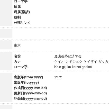
ローマ字
所属
所属(翻訳)
役割
外部リンク
東京
名前
慶應義塾経済学会
カナ
ケイオウ ギジュク ケイザイ ガ
ローマ字
Keio gijuku keizai gakkai
出版年(from:yyyy)
1972
出版年(to:yyyy)
ンス教育研究センター
作成日(yyyy-mm-dd)
端的教育研究拠点
更新日(yyyy-mm-dd)
のサイエンス」
記録日(yyyy-mm-dd)