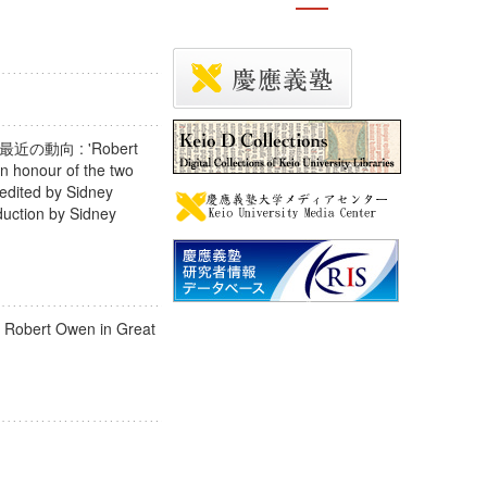
動向 : 'Robert
in honour of the two
 edited by Sidney
oduction by Sidney
して
f Robert Owen in Great