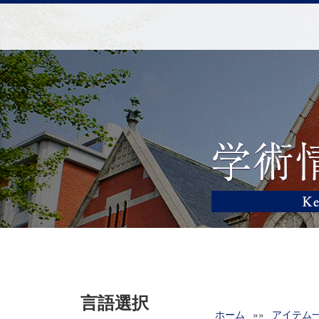
言語選択
ホーム
»»
アイテム