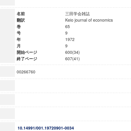
名前
三田学会雑誌
翻訳
Keio journal of economics
巻
65
号
9
年
1972
月
9
開始ページ
600(34)
終了ページ
607(41)
00266760
10.14991/001.19720901-0034