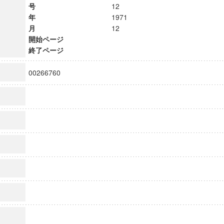
号
12
年
1971
月
12
開始ページ
終了ページ
00266760