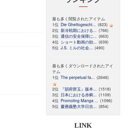
最も多く閲覧されたアイテム
1位
Die Ghettogeschi...
(823)
2位
新冷戦期における...
(766)
3位
通信の安全保障に...
(663)
4位
ショート動画の効...
(639)
5位
J.S. ミルの社会...
(490)
最も多くダウンロードされたアイ
テム
1位
The perpetual fa...
(2646)
2位
『韻府群玉』版本...
(1518)
3位
日本における赤痢...
(1109)
4位
Promoting Manga ...
(1096)
5位
慶應義塾大学日吉...
(854)
LINK