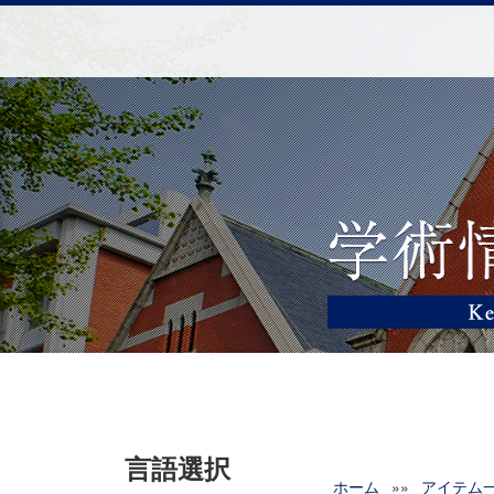
言語選択
ホーム
»»
アイテム