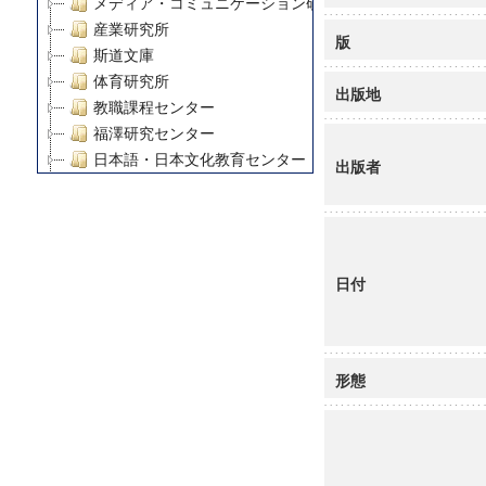
メディア・コミュニケーション研究所
産業研究所
版
斯道文庫
体育研究所
出版地
教職課程センター
福澤研究センター
日本語・日本文化教育センター
出版者
アート・センター
外国語教育研究センター
デジタルメディア・コンテンツ統合研究センター
グローバルリサーチインスティテュート
日付
塾内助成報告書
科学研究費補助金研究成果報告書
21世紀COEプログラム
慶應義塾大学グローバルCOEプログラム市民社会ガバナ
形態
慶應義塾大学グローバルCOEプログラム論理と感性の先
博士課程教育リーディングプログラム「超成熟社会発展
学術雑誌掲載論文等(8)
その他