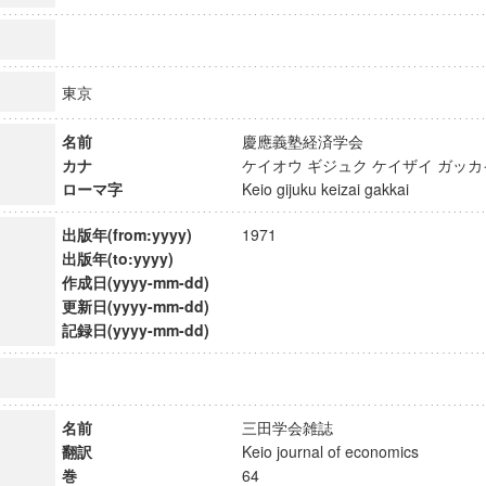
東京
名前
慶應義塾経済学会
カナ
ケイオウ ギジュク ケイザイ ガ
ローマ字
Keio gijuku keizai gakkai
出版年(from:yyyy)
1971
出版年(to:yyyy)
作成日(yyyy-mm-dd)
更新日(yyyy-mm-dd)
記録日(yyyy-mm-dd)
ンス教育研究センター
端的教育研究拠点
のサイエンス」
名前
三田学会雑誌
翻訳
Keio journal of economics
巻
64