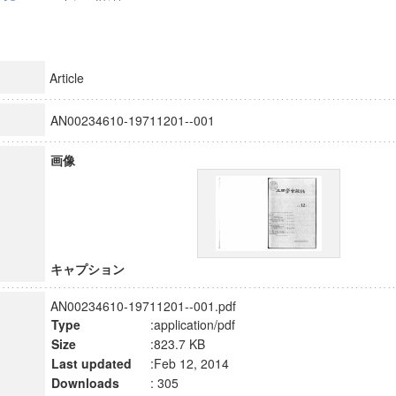
Article
AN00234610-19711201--001
画像
キャプション
AN00234610-19711201--001.pdf
Type
:application/pdf
Size
:823.7 KB
Last updated
:Feb 12, 2014
Downloads
: 305