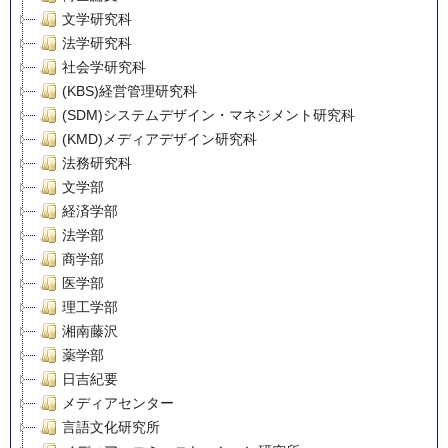
文学研究科
法学研究科
社会学研究科
(KBS)経営管理研究科
(SDM)システムデザイン・マネジメント研究科
(KMD)メディアデザイン研究科
法務研究科
文学部
経済学部
法学部
商学部
医学部
理工学部
湘南藤沢
薬学部
日吉紀要
メディアセンター
言語文化研究所