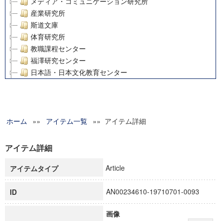
メディア・コミュニケーション研究所
産業研究所
斯道文庫
体育研究所
教職課程センター
福澤研究センター
日本語・日本文化教育センター
アート・センター
外国語教育研究センター
デジタルメディア・コンテンツ統合研究センター
ホーム
»»
グローバルリサーチインスティテュート
アイテム一覧
»» アイテム詳細
塾内助成報告書
科学研究費補助金研究成果報告書
アイテム詳細
21世紀COEプログラム
Article
アイテムタイプ
慶應義塾大学グローバルCOEプログラム市民社会ガバナンス
慶應義塾大学グローバルCOEプログラム論理と感性の先端的
AN00234610-19710701-0093
ID
博士課程教育リーディングプログラム「超成熟社会発展のサ
学術雑誌掲載論文等(8)
画像
その他