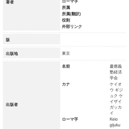
ローマ字
著者
所属
所属(翻訳)
役割
外部リンク
版
東京
出版地
名前
慶應義
塾経済
学会
カナ
ケイオ
ウ ギジ
ュク ケ
イザイ
出版者
ガッカ
イ
ローマ字
Keio
gijuku