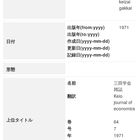
keizai
gakkai
出版年(from:yyyy)
1971
出版年(to:yyyy)
作成日(yyyy-mm-dd)
日付
更新日(yyyy-mm-dd)
記録日(yyyy-mm-dd)
形態
名前
三田学会
雑誌
翻訳
Keio
journal of
economics
上位タイトル
巻
64
号
7
年
1971