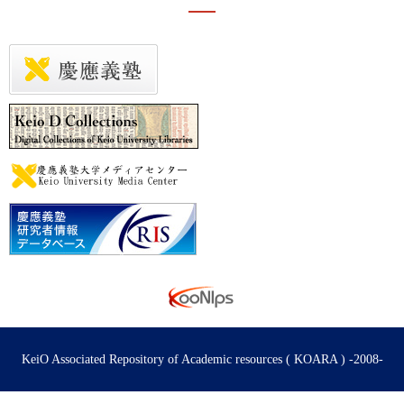
KeiO Associated Repository of Academic resources ( KOARA ) -2008-