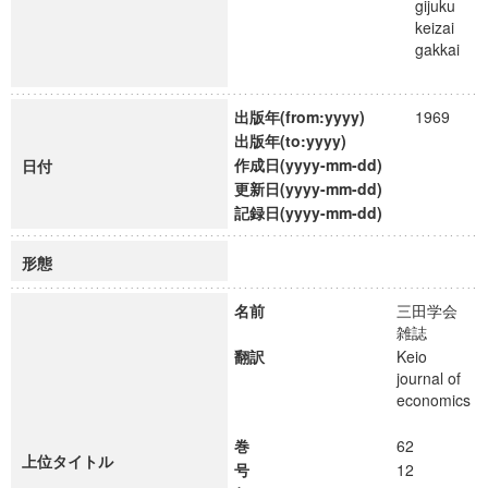
gijuku
keizai
gakkai
出版年(from:yyyy)
1969
出版年(to:yyyy)
作成日(yyyy-mm-dd)
日付
更新日(yyyy-mm-dd)
記録日(yyyy-mm-dd)
形態
名前
三田学会
雑誌
翻訳
Keio
journal of
economics
巻
62
上位タイトル
号
12