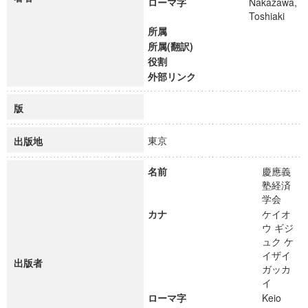
ローマ字
Nakazawa,
Toshiaki
所属
所属(翻訳)
役割
外部リンク
版
東京
出版地
名前
慶應義
塾経済
学会
カナ
ケイオ
ウ ギジ
ュク ケ
イザイ
出版者
ガッカ
イ
ローマ字
Keio