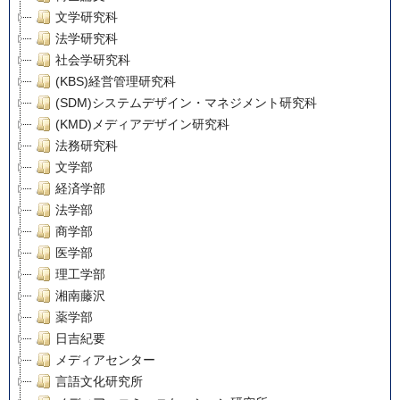
文学研究科
法学研究科
社会学研究科
(KBS)経営管理研究科
(SDM)システムデザイン・マネジメント研究科
(KMD)メディアデザイン研究科
法務研究科
文学部
経済学部
法学部
商学部
医学部
理工学部
湘南藤沢
薬学部
日吉紀要
メディアセンター
言語文化研究所