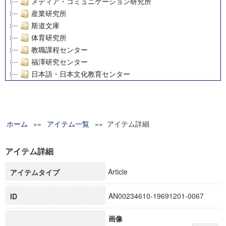
メディア・コミュニケーション研究所
産業研究所
斯道文庫
体育研究所
教職課程センター
福澤研究センター
日本語・日本文化教育センター
アート・センター
外国語教育研究センター
デジタルメディア・コンテンツ統合研究センター
ホーム
»»
グローバルリサーチインスティテュート
アイテム一覧
»» アイテム詳細
塾内助成報告書
科学研究費補助金研究成果報告書
アイテム詳細
21世紀COEプログラム
Article
アイテムタイプ
慶應義塾大学グローバルCOEプログラム市民社会ガバナンス
慶應義塾大学グローバルCOEプログラム論理と感性の先端的
AN00234610-19691201-0067
ID
博士課程教育リーディングプログラム「超成熟社会発展のサ
学術雑誌掲載論文等(8)
画像
その他