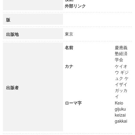
外部リンク
版
東京
出版地
名前
慶應義
塾経済
学会
カナ
ケイオ
ウ ギジ
ュク ケ
イザイ
出版者
ガッカ
イ
ローマ字
Keio
gijuku
keizai
gakkai