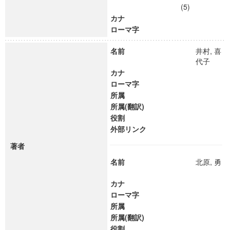
(5)
カナ
ローマ字
名前
井村, 喜
代子
カナ
ローマ字
所属
所属(翻訳)
役割
外部リンク
著者
名前
北原, 勇
カナ
ローマ字
所属
所属(翻訳)
役割