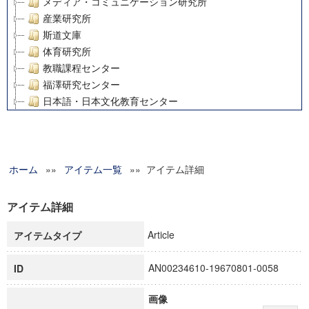
メディア・コミュニケーション研究所
産業研究所
斯道文庫
体育研究所
教職課程センター
福澤研究センター
日本語・日本文化教育センター
アート・センター
外国語教育研究センター
デジタルメディア・コンテンツ統合研究センター
ホーム
»»
グローバルリサーチインスティテュート
アイテム一覧
»» アイテム詳細
塾内助成報告書
科学研究費補助金研究成果報告書
アイテム詳細
21世紀COEプログラム
Article
アイテムタイプ
慶應義塾大学グローバルCOEプログラム市民社会ガバナンス
慶應義塾大学グローバルCOEプログラム論理と感性の先端的
AN00234610-19670801-0058
ID
博士課程教育リーディングプログラム「超成熟社会発展のサ
学術雑誌掲載論文等(8)
画像
その他