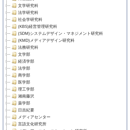
文学研究科
法学研究科
社会学研究科
(KBS)経営管理研究科
(SDM)システムデザイン・マネジメント研究科
(KMD)メディアデザイン研究科
法務研究科
文学部
経済学部
法学部
商学部
医学部
理工学部
湘南藤沢
薬学部
日吉紀要
メディアセンター
言語文化研究所