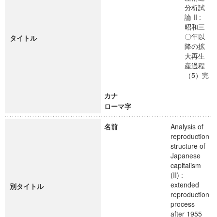
分析試
論 II :
昭和三
〇年以
タイトル
降の拡
大再生
産過程
（5）完
カナ
ローマ字
名前
Analysis of
reproduction
structure of
Japanese
capitalism
(II) :
extended
別タイトル
reproduction
process
after 1955