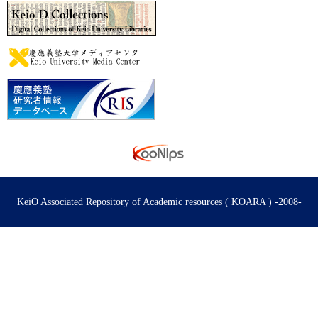
KeiO Associated Repository of Academic resources ( KOARA ) -2008-