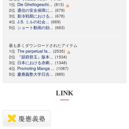
1位
Die Ghettogeschi...
(813)
2位
通信の安全保障に...
(679)
3位
新冷戦期における...
(678)
4位
J.S. ミルの社会...
(669)
5位
ショート動画の効...
(663)
最も多くダウンロードされたアイテム
1位
The perpetual fa...
(2535)
2位
『韻府群玉』版本...
(1534)
3位
日本における赤痢...
(1348)
4位
Promoting Manga ...
(1087)
5位
慶應義塾大学日吉...
(885)
LINK