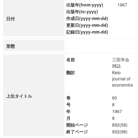
出版年(from:yyyy)
1967
出版年(to:yyyy)
作成日(yyyy-mm-dd)
日付
更新日(yyyy-mm-dd)
記録日(yyyy-mm-dd)
形態
名前
三田学会
雑誌
翻訳
Keio
journal of
economics
上位タイトル
巻
60
号
8
年
1967
月
8
開始ページ
892(58)
終了ページ
932(98)