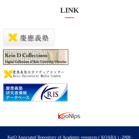
LINK
KeiO Associated Repository of Academic resources ( KOARA ) -2008-