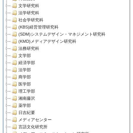
文学研究科
法学研究科
社会学研究科
(KBS)経営管理研究科
(SDM)システムデザイン・マネジメント研究科
(KMD)メディアデザイン研究科
法務研究科
文学部
経済学部
法学部
商学部
医学部
理工学部
湘南藤沢
薬学部
日吉紀要
メディアセンター
言語文化研究所