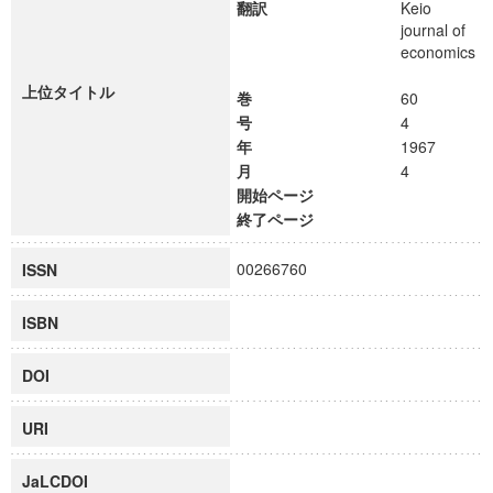
翻訳
Keio
journal of
economics
上位タイトル
巻
60
号
4
年
1967
月
4
開始ページ
終了ページ
00266760
ISSN
ISBN
DOI
URI
JaLCDOI