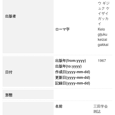
ウ ギジ
ュク ケ
イザイ
出版者
ガッカ
イ
ローマ字
Keio
gijuku
keizai
gakkai
出版年(from:yyyy)
1967
出版年(to:yyyy)
作成日(yyyy-mm-dd)
日付
更新日(yyyy-mm-dd)
記録日(yyyy-mm-dd)
形態
名前
三田学会
雑誌