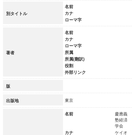
名前
カナ
別タイトル
ローマ字
名前
カナ
ローマ字
所属
著者
所属(翻訳)
役割
外部リンク
版
東京
出版地
名前
慶應義
塾経済
学会
カナ
ケイオ