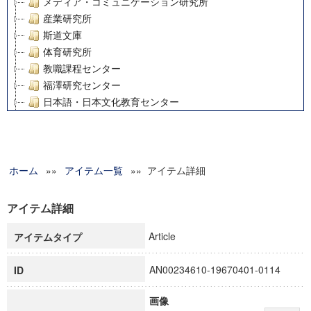
メディア・コミュニケーション研究所
産業研究所
斯道文庫
体育研究所
教職課程センター
福澤研究センター
日本語・日本文化教育センター
アート・センター
外国語教育研究センター
デジタルメディア・コンテンツ統合研究センター
ホーム
»»
グローバルリサーチインスティテュート
アイテム一覧
»» アイテム詳細
塾内助成報告書
科学研究費補助金研究成果報告書
アイテム詳細
21世紀COEプログラム
Article
アイテムタイプ
慶應義塾大学グローバルCOEプログラム市民社会ガバナンス
慶應義塾大学グローバルCOEプログラム論理と感性の先端的
AN00234610-19670401-0114
ID
博士課程教育リーディングプログラム「超成熟社会発展のサ
学術雑誌掲載論文等(8)
画像
その他