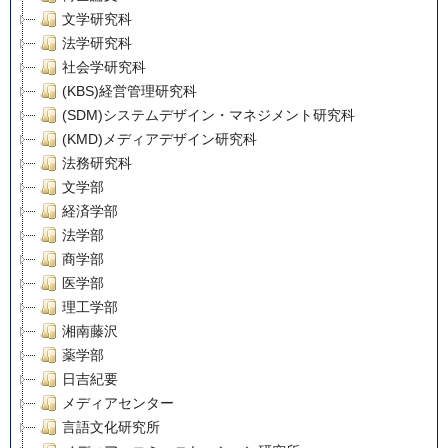
文学研究科
法学研究科
社会学研究科
(KBS)経営管理研究科
(SDM)システムデザイン・マネジメント研究科
(KMD)メディアデザイン研究科
法務研究科
文学部
経済学部
法学部
商学部
医学部
理工学部
湘南藤沢
薬学部
日吉紀要
メディアセンター
言語文化研究所