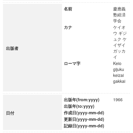
名前
慶應義
塾経済
学会
カナ
ケイオ
ウ ギジ
ュク ケ
イザイ
出版者
ガッカ
イ
ローマ字
Keio
gijuku
keizai
gakkai
出版年(from:yyyy)
1966
出版年(to:yyyy)
作成日(yyyy-mm-dd)
日付
更新日(yyyy-mm-dd)
記録日(yyyy-mm-dd)