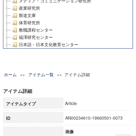
メディア・コミュニケーション研究所
産業研究所
斯道文庫
体育研究所
教職課程センター
福澤研究センター
日本語・日本文化教育センター
アート・センター
外国語教育研究センター
デジタルメディア・コンテンツ統合研究センター
ホーム
»»
グローバルリサーチインスティテュート
アイテム一覧
»» アイテム詳細
塾内助成報告書
科学研究費補助金研究成果報告書
アイテム詳細
21世紀COEプログラム
Article
アイテムタイプ
慶應義塾大学グローバルCOEプログラム市民社会ガバナンス
慶應義塾大学グローバルCOEプログラム論理と感性の先端的
AN00234610-19660501-0073
ID
博士課程教育リーディングプログラム「超成熟社会発展のサ
学術雑誌掲載論文等(8)
画像
その他