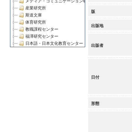
メディア・コミュニケーション研究所
産業研究所
版
斯道文庫
体育研究所
出版地
教職課程センター
福澤研究センター
日本語・日本文化教育センター
出版者
アート・センター
外国語教育研究センター
デジタルメディア・コンテンツ統合研究センター
グローバルリサーチインスティテュート
日付
塾内助成報告書
科学研究費補助金研究成果報告書
21世紀COEプログラム
慶應義塾大学グローバルCOEプログラム市民社会ガバナ
形態
慶應義塾大学グローバルCOEプログラム論理と感性の先
博士課程教育リーディングプログラム「超成熟社会発展
学術雑誌掲載論文等(8)
その他