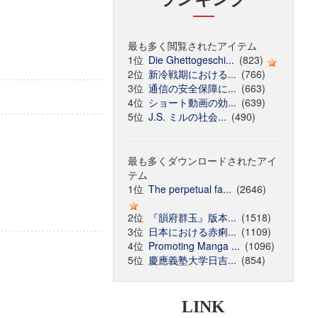
最も多く閲覧されたアイテム
1位
Die Ghettogeschi...
(823)
2位
新冷戦期における...
(766)
3位
通信の安全保障に...
(663)
4位
ショート動画の効...
(639)
5位
J.S. ミルの社会...
(490)
最も多くダウンロードされたアイ
テム
1位
The perpetual fa...
(2646)
2位
『韻府群玉』版本...
(1518)
3位
日本における赤痢...
(1109)
4位
Promoting Manga ...
(1096)
5位
慶應義塾大学日吉...
(854)
LINK