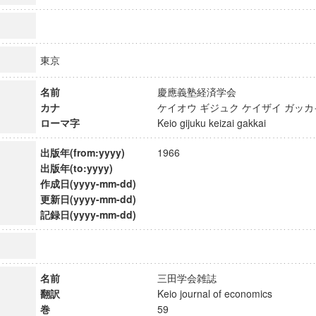
東京
名前
慶應義塾経済学会
カナ
ケイオウ ギジュク ケイザイ ガ
ローマ字
Keio gijuku keizai gakkai
出版年(from:yyyy)
1966
出版年(to:yyyy)
作成日(yyyy-mm-dd)
更新日(yyyy-mm-dd)
記録日(yyyy-mm-dd)
ンス教育研究センター
端的教育研究拠点
のサイエンス」
名前
三田学会雑誌
翻訳
Keio journal of economics
巻
59