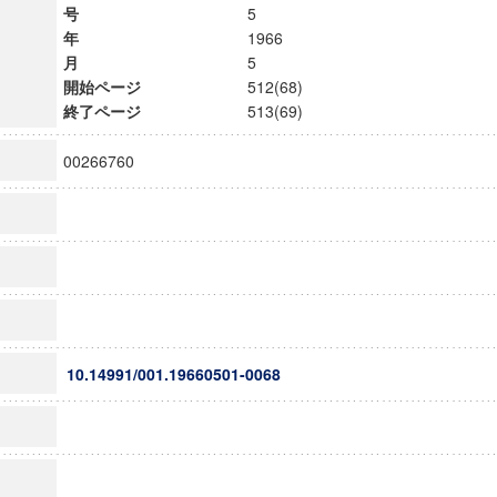
号
5
年
1966
月
5
開始ページ
512(68)
終了ページ
513(69)
00266760
10.14991/001.19660501-0068