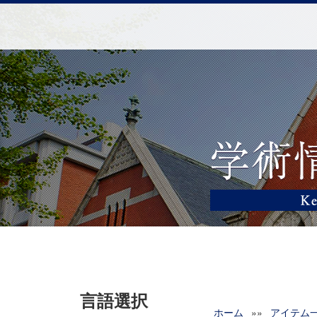
言語選択
ホーム
»»
アイテム