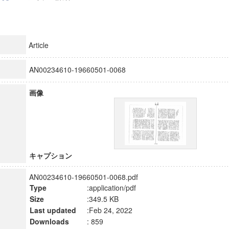
Article
AN00234610-19660501-0068
画像
キャプション
AN00234610-19660501-0068.pdf
Type
:application/pdf
Size
:349.5 KB
Last updated
:Feb 24, 2022
Downloads
: 859