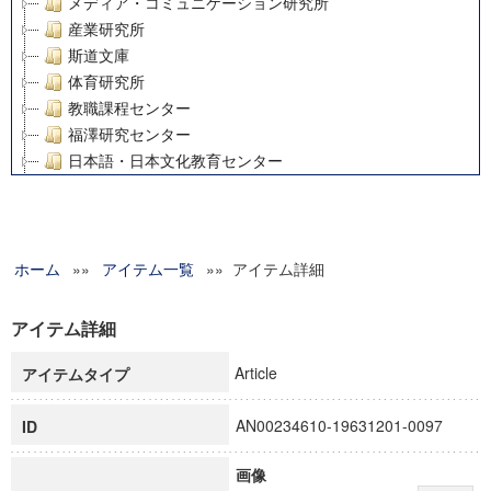
メディア・コミュニケーション研究所
産業研究所
斯道文庫
体育研究所
教職課程センター
福澤研究センター
日本語・日本文化教育センター
アート・センター
外国語教育研究センター
デジタルメディア・コンテンツ統合研究センター
ホーム
»»
グローバルリサーチインスティテュート
アイテム一覧
»» アイテム詳細
塾内助成報告書
科学研究費補助金研究成果報告書
アイテム詳細
21世紀COEプログラム
Article
アイテムタイプ
慶應義塾大学グローバルCOEプログラム市民社会ガバナンス
慶應義塾大学グローバルCOEプログラム論理と感性の先端的
AN00234610-19631201-0097
ID
博士課程教育リーディングプログラム「超成熟社会発展のサ
学術雑誌掲載論文等(8)
画像
その他