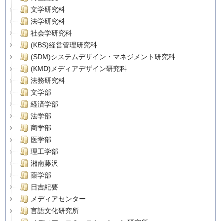
文学研究科
法学研究科
社会学研究科
(KBS)経営管理研究科
(SDM)システムデザイン・マネジメント研究科
(KMD)メディアデザイン研究科
法務研究科
文学部
経済学部
法学部
商学部
医学部
理工学部
湘南藤沢
薬学部
日吉紀要
メディアセンター
言語文化研究所