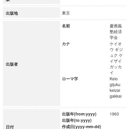
東京
出版地
名前
慶應義
塾経済
学会
カナ
ケイオ
ウ ギジ
ュク ケ
イザイ
出版者
ガッカ
イ
ローマ字
Keio
gijuku
keizai
gakkai
出版年(from:yyyy)
1963
出版年(to:yyyy)
作成日(yyyy-mm-dd)
日付