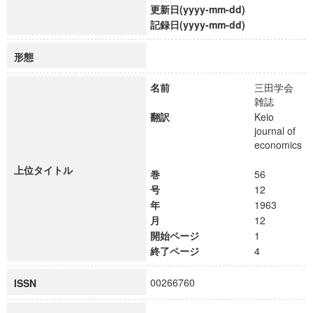
更新日(yyyy-mm-dd)
記録日(yyyy-mm-dd)
形態
名前
三田学会
雑誌
翻訳
Keio
journal of
economics
上位タイトル
巻
56
号
12
年
1963
月
12
開始ページ
1
終了ページ
4
00266760
ISSN