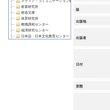
メディア・コミュニケーション研究所
産業研究所
版
斯道文庫
体育研究所
出版地
教職課程センター
福澤研究センター
日本語・日本文化教育センター
出版者
アート・センター
外国語教育研究センター
デジタルメディア・コンテンツ統合研究センター
グローバルリサーチインスティテュート
日付
塾内助成報告書
科学研究費補助金研究成果報告書
21世紀COEプログラム
慶應義塾大学グローバルCOEプログラム市民社会ガバナ
形態
慶應義塾大学グローバルCOEプログラム論理と感性の先
博士課程教育リーディングプログラム「超成熟社会発展
学術雑誌掲載論文等(8)
その他