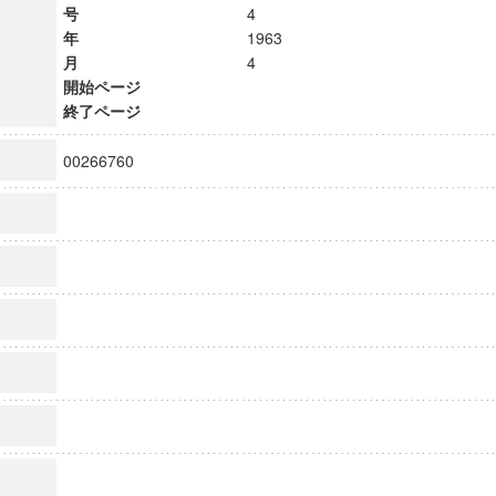
号
4
年
1963
月
4
開始ページ
終了ページ
00266760