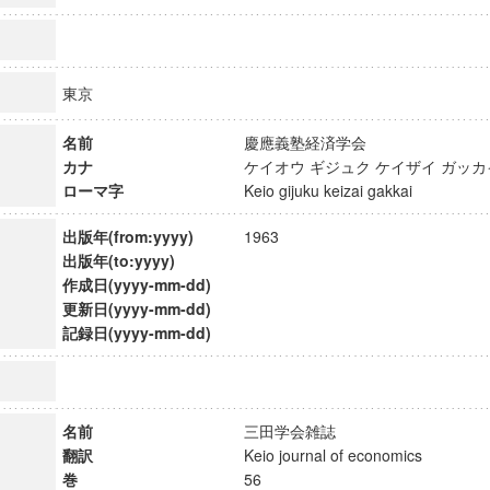
東京
名前
慶應義塾経済学会
カナ
ケイオウ ギジュク ケイザイ ガ
ローマ字
Keio gijuku keizai gakkai
出版年(from:yyyy)
1963
出版年(to:yyyy)
作成日(yyyy-mm-dd)
更新日(yyyy-mm-dd)
記録日(yyyy-mm-dd)
ンス教育研究センター
端的教育研究拠点
のサイエンス」
名前
三田学会雑誌
翻訳
Keio journal of economics
巻
56