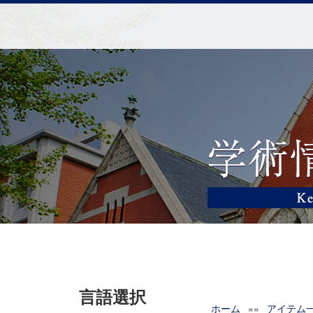
言語選択
ホーム
»»
アイテム