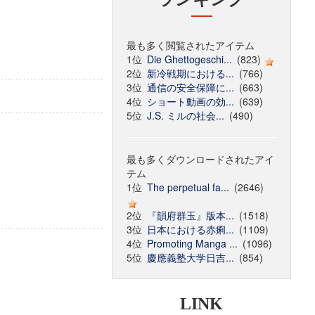
最も多く閲覧されたアイテム
1位
Die Ghettogeschi...
(823)
2位
新冷戦期における...
(766)
3位
通信の安全保障に...
(663)
4位
ショート動画の効...
(639)
5位
J.S. ミルの社会...
(490)
最も多くダウンロードされたアイ
テム
1位
The perpetual fa...
(2646)
2位
『韻府群玉』版本...
(1518)
3位
日本における赤痢...
(1109)
4位
Promoting Manga ...
(1096)
5位
慶應義塾大学日吉...
(854)
LINK