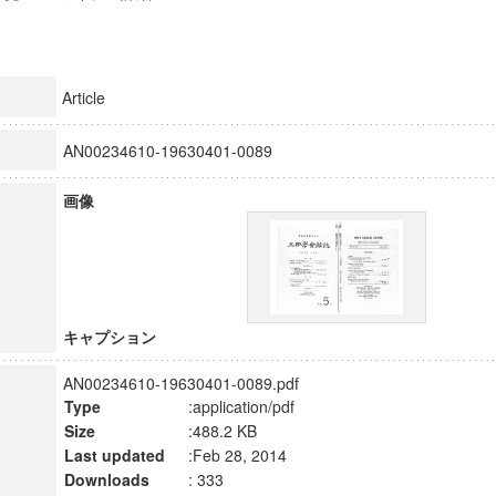
Article
AN00234610-19630401-0089
画像
キャプション
AN00234610-19630401-0089.pdf
Type
:application/pdf
Size
:488.2 KB
Last updated
:Feb 28, 2014
Downloads
: 333