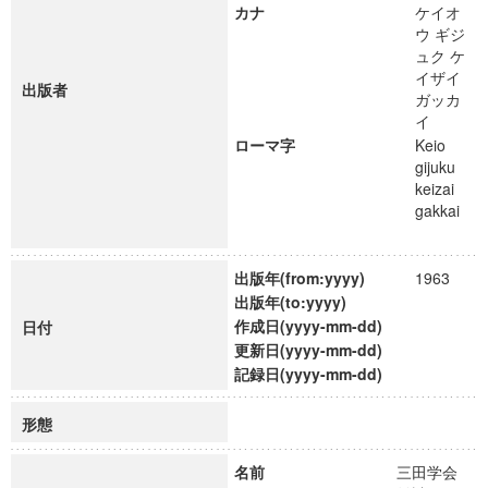
カナ
ケイオ
ウ ギジ
ュク ケ
イザイ
出版者
ガッカ
イ
ローマ字
Keio
gijuku
keizai
gakkai
出版年(from:yyyy)
1963
出版年(to:yyyy)
作成日(yyyy-mm-dd)
日付
更新日(yyyy-mm-dd)
記録日(yyyy-mm-dd)
形態
名前
三田学会