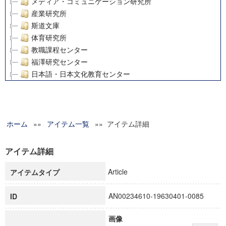
メディア・コミュニケーション研究所
産業研究所
斯道文庫
体育研究所
教職課程センター
福澤研究センター
日本語・日本文化教育センター
アート・センター
外国語教育研究センター
デジタルメディア・コンテンツ統合研究センター
ホーム
»»
グローバルリサーチインスティテュート
アイテム一覧
»» アイテム詳細
塾内助成報告書
科学研究費補助金研究成果報告書
アイテム詳細
21世紀COEプログラム
Article
アイテムタイプ
慶應義塾大学グローバルCOEプログラム市民社会ガバナンス
慶應義塾大学グローバルCOEプログラム論理と感性の先端的
AN00234610-19630401-0085
ID
博士課程教育リーディングプログラム「超成熟社会発展のサ
学術雑誌掲載論文等(8)
画像
その他