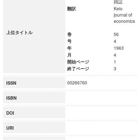
雑誌
翻訳
Keio
journal of
economics
上位タイトル
巻
56
号
4
年
1963
月
4
開始ページ
1
終了ページ
3
00266760
ISSN
ISBN
DOI
URI