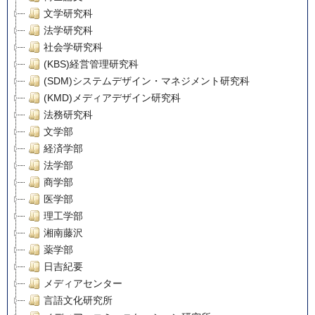
文学研究科
法学研究科
社会学研究科
(KBS)経営管理研究科
(SDM)システムデザイン・マネジメント研究科
(KMD)メディアデザイン研究科
法務研究科
文学部
経済学部
法学部
商学部
医学部
理工学部
湘南藤沢
薬学部
日吉紀要
メディアセンター
言語文化研究所