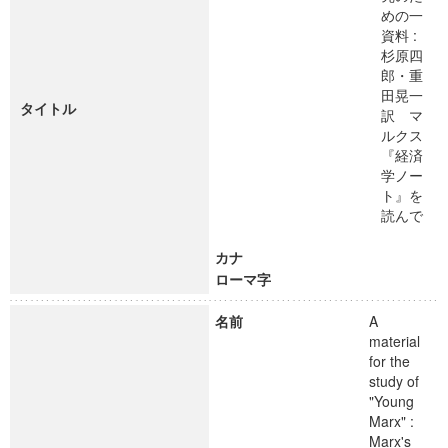
めの一
資料 :
杉原四
郎・重
田晃一
タイトル
訳 マ
ルクス
『経済
学ノー
ト』を
読んで
カナ
ローマ字
名前
A
material
for the
study of
"Young
Marx" :
Marx's