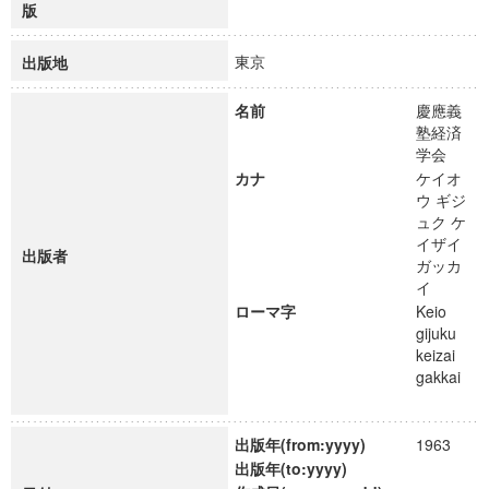
版
東京
出版地
名前
慶應義
塾経済
学会
カナ
ケイオ
ウ ギジ
ュク ケ
イザイ
出版者
ガッカ
イ
ローマ字
Keio
gijuku
keizai
gakkai
出版年(from:yyyy)
1963
出版年(to:yyyy)