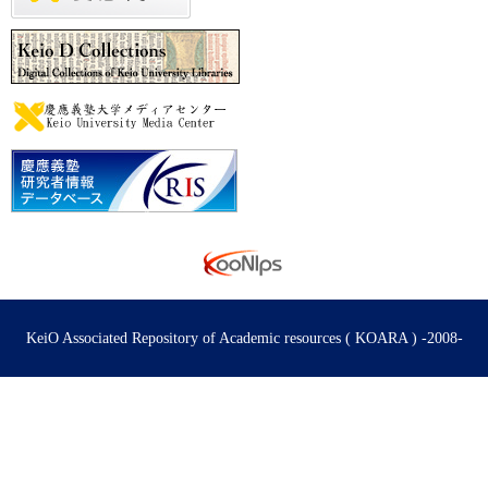
KeiO Associated Repository of Academic resources ( KOARA ) -2008-