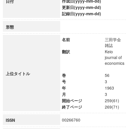
作成日(yyyy-mm-dd)
日付
更新日(yyyy-mm-dd)
記録日(yyyy-mm-dd)
形態
名前
三田学会
雑誌
翻訳
Keio
journal of
economics
上位タイトル
巻
56
号
3
年
1963
月
3
開始ページ
259(61)
終了ページ
269(71)
00266760
ISSN