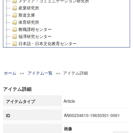
メディア・コミュニケーション研究所
産業研究所
斯道文庫
体育研究所
教職課程センター
福澤研究センター
日本語・日本文化教育センター
アート・センター
外国語教育研究センター
デジタルメディア・コンテンツ統合研究センター
ホーム
»»
グローバルリサーチインスティテュート
アイテム一覧
»» アイテム詳細
塾内助成報告書
科学研究費補助金研究成果報告書
アイテム詳細
21世紀COEプログラム
Article
アイテムタイプ
慶應義塾大学グローバルCOEプログラム市民社会ガバナンス
慶應義塾大学グローバルCOEプログラム論理と感性の先端的
AN00234610-19630301-0061
ID
博士課程教育リーディングプログラム「超成熟社会発展のサ
学術雑誌掲載論文等(8)
画像
その他