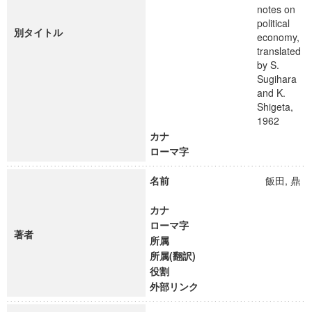
notes on
political
別タイトル
economy,
translated
by S.
Sugihara
and K.
Shigeta,
1962
カナ
ローマ字
名前
飯田, 鼎
カナ
ローマ字
著者
所属
所属(翻訳)
役割
外部リンク