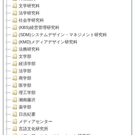
文学研究科
法学研究科
社会学研究科
(KBS)経営管理研究科
(SDM)システムデザイン・マネジメント研究科
(KMD)メディアデザイン研究科
法務研究科
文学部
経済学部
法学部
商学部
医学部
理工学部
湘南藤沢
薬学部
日吉紀要
メディアセンター
言語文化研究所