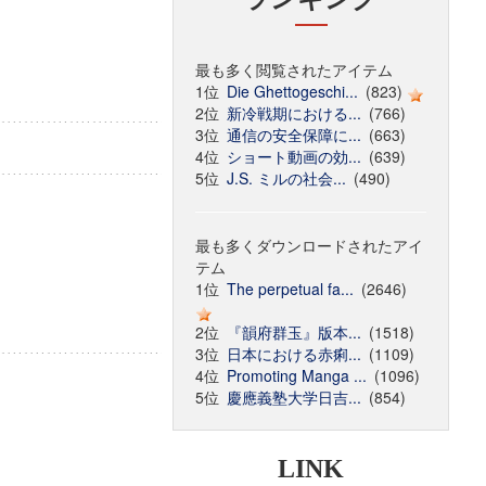
最も多く閲覧されたアイテム
1位
Die Ghettogeschi...
(823)
2位
新冷戦期における...
(766)
3位
通信の安全保障に...
(663)
4位
ショート動画の効...
(639)
5位
J.S. ミルの社会...
(490)
最も多くダウンロードされたアイ
テム
1位
The perpetual fa...
(2646)
2位
『韻府群玉』版本...
(1518)
3位
日本における赤痢...
(1109)
4位
Promoting Manga ...
(1096)
5位
慶應義塾大学日吉...
(854)
LINK