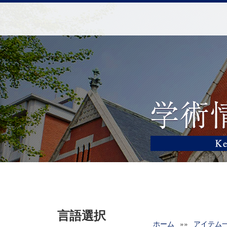
言語選択
ホーム
»»
アイテム