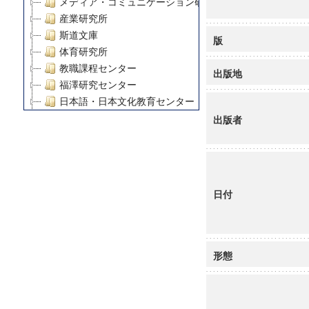
メディア・コミュニケーション研究所
産業研究所
斯道文庫
版
体育研究所
教職課程センター
出版地
福澤研究センター
日本語・日本文化教育センター
アート・センター
出版者
外国語教育研究センター
デジタルメディア・コンテンツ統合研究センター
グローバルリサーチインスティテュート
塾内助成報告書
日付
科学研究費補助金研究成果報告書
21世紀COEプログラム
慶應義塾大学グローバルCOEプログラム市民社会ガバナ
慶應義塾大学グローバルCOEプログラム論理と感性の先
形態
博士課程教育リーディングプログラム「超成熟社会発展
学術雑誌掲載論文等(8)
その他