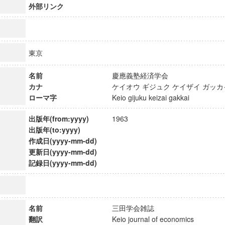
外部リンク
東京
名前
慶應義塾経済学会
カナ
ケイオウ ギジュク ケイザイ ガ
ローマ字
Keio gijuku keizai gakkai
出版年(from:yyyy)
1963
出版年(to:yyyy)
作成日(yyyy-mm-dd)
更新日(yyyy-mm-dd)
記録日(yyyy-mm-dd)
ンス教育研究センター
端的教育研究拠点
のサイエンス」
名前
三田学会雑誌
翻訳
Keio journal of economics