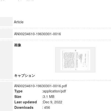
Article
AN00234610-19630301-0016
画像
キャプション
AN00234610-19630301-0016.pdf
Type
:application/pdf
Size
:3.1 MB
Last updated
:Dec 9, 2022
Downloads
: 456