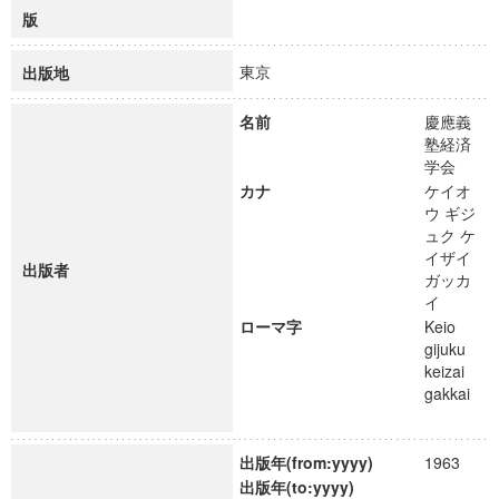
版
東京
出版地
名前
慶應義
塾経済
学会
カナ
ケイオ
ウ ギジ
ュク ケ
イザイ
出版者
ガッカ
イ
ローマ字
Keio
gijuku
keizai
gakkai
出版年(from:yyyy)
1963
出版年(to:yyyy)