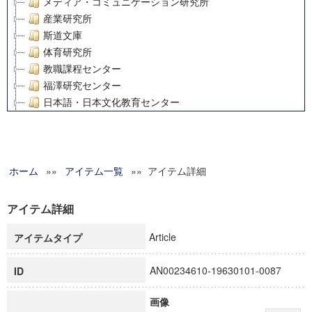
メディア・コミュニケーション研究所
産業研究所
斯道文庫
体育研究所
教職課程センター
福澤研究センター
日本語・日本文化教育センター
アート・センター
外国語教育研究センター
デジタルメディア・コンテンツ統合研究センター
ホーム
»»
グローバルリサーチインスティテュート
アイテム一覧
»» アイテム詳細
塾内助成報告書
科学研究費補助金研究成果報告書
アイテム詳細
21世紀COEプログラム
Article
アイテムタイプ
慶應義塾大学グローバルCOEプログラム市民社会ガバナンス
慶應義塾大学グローバルCOEプログラム論理と感性の先端的
AN00234610-19630101-0087
ID
博士課程教育リーディングプログラム「超成熟社会発展のサ
学術雑誌掲載論文等(8)
画像
その他