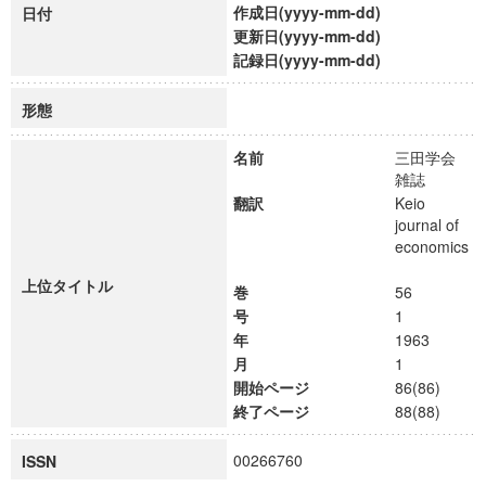
作成日(yyyy-mm-dd)
日付
更新日(yyyy-mm-dd)
記録日(yyyy-mm-dd)
形態
名前
三田学会
雑誌
翻訳
Keio
journal of
economics
上位タイトル
巻
56
号
1
年
1963
月
1
開始ページ
86(86)
終了ページ
88(88)
00266760
ISSN