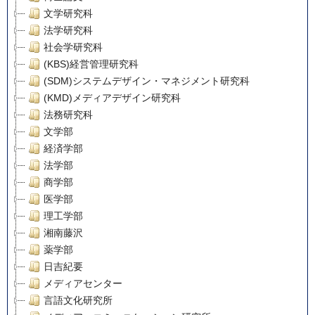
文学研究科
法学研究科
社会学研究科
(KBS)経営管理研究科
(SDM)システムデザイン・マネジメント研究科
(KMD)メディアデザイン研究科
法務研究科
文学部
経済学部
法学部
商学部
医学部
理工学部
湘南藤沢
薬学部
日吉紀要
メディアセンター
言語文化研究所