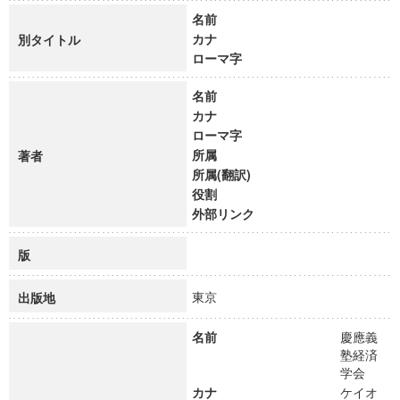
名前
カナ
別タイトル
ローマ字
名前
カナ
ローマ字
所属
著者
所属(翻訳)
役割
外部リンク
版
東京
出版地
名前
慶應義
塾経済
学会
カナ
ケイオ