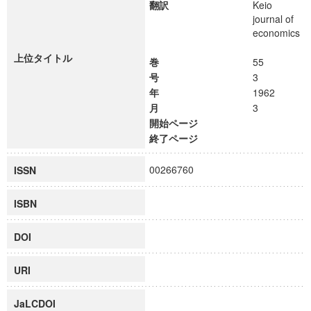
翻訳
Keio
journal of
economics
上位タイトル
巻
55
号
3
年
1962
月
3
開始ページ
終了ページ
00266760
ISSN
ISBN
DOI
URI
JaLCDOI