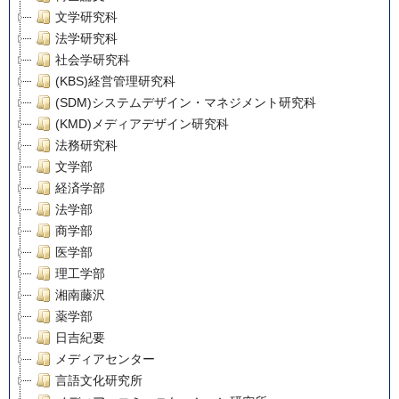
文学研究科
法学研究科
社会学研究科
(KBS)経営管理研究科
(SDM)システムデザイン・マネジメント研究科
(KMD)メディアデザイン研究科
法務研究科
文学部
経済学部
法学部
商学部
医学部
理工学部
湘南藤沢
薬学部
日吉紀要
メディアセンター
言語文化研究所