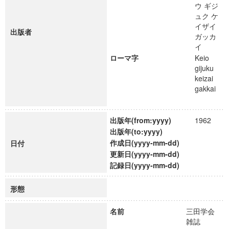
ウ ギジ
ュク ケ
イザイ
出版者
ガッカ
イ
ローマ字
Keio
gijuku
keizai
gakkai
出版年(from:yyyy)
1962
出版年(to:yyyy)
作成日(yyyy-mm-dd)
日付
更新日(yyyy-mm-dd)
記録日(yyyy-mm-dd)
形態
名前
三田学会
雑誌