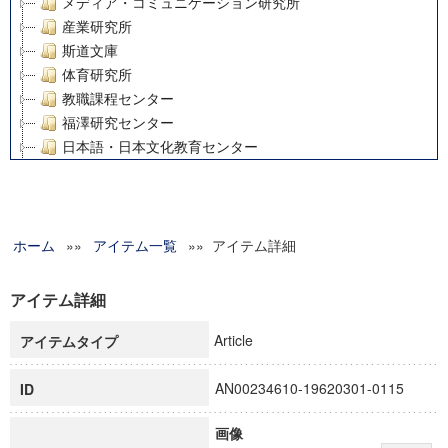
メディア・コミュニケーション研究所
産業研究所
斯道文庫
体育研究所
教職課程センター
福澤研究センター
日本語・日本文化教育センター
アート・センター
外国語教育研究センター
デジタルメディア・コンテンツ統合研究センター
ホーム
»»
グローバルリサーチインスティテュート
アイテム一覧
»» アイテム詳細
塾内助成報告書
科学研究費補助金研究成果報告書
アイテム詳細
21世紀COEプログラム
Article
アイテムタイプ
慶應義塾大学グローバルCOEプログラム市民社会ガバナンス
慶應義塾大学グローバルCOEプログラム論理と感性の先端的
AN00234610-19620301-0115
ID
博士課程教育リーディングプログラム「超成熟社会発展のサ
学術雑誌掲載論文等(8)
画像
その他