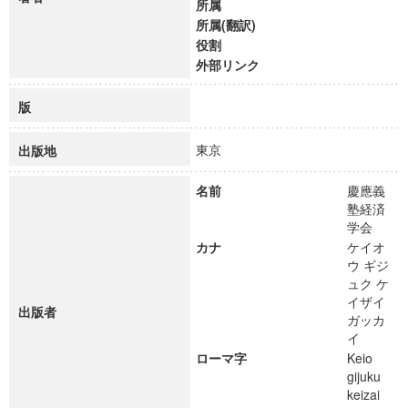
所属
所属(翻訳)
役割
外部リンク
版
東京
出版地
名前
慶應義
塾経済
学会
カナ
ケイオ
ウ ギジ
ュク ケ
イザイ
出版者
ガッカ
イ
ローマ字
Keio
gijuku
keizai