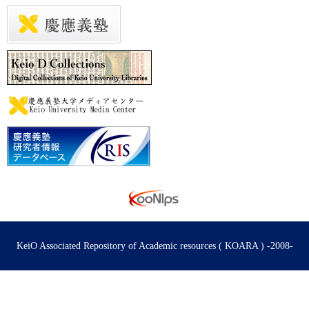
KeiO Associated Repository of Academic resources ( KOARA ) -2008-