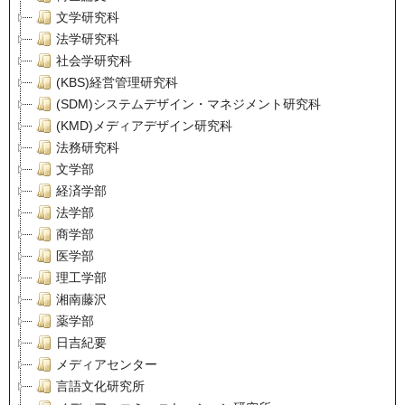
文学研究科
法学研究科
社会学研究科
(KBS)経営管理研究科
(SDM)システムデザイン・マネジメント研究科
(KMD)メディアデザイン研究科
法務研究科
文学部
経済学部
法学部
商学部
医学部
理工学部
湘南藤沢
薬学部
日吉紀要
メディアセンター
言語文化研究所