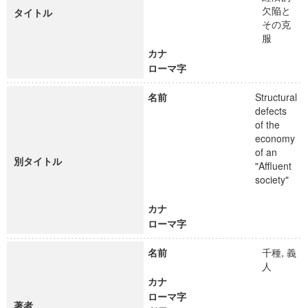
欠陥と
タイトル
その克
服
カナ
ローマ字
名前
Structural
defects
of the
economy
of an
別タイトル
"Affluent
society"
カナ
ローマ字
名前
千種, 義
人
カナ
ローマ字
著者