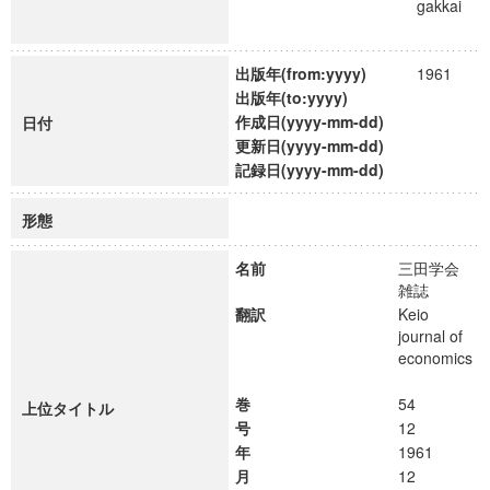
gakkai
出版年(from:yyyy)
1961
出版年(to:yyyy)
作成日(yyyy-mm-dd)
日付
更新日(yyyy-mm-dd)
記録日(yyyy-mm-dd)
形態
名前
三田学会
雑誌
翻訳
Keio
journal of
economics
巻
54
上位タイトル
号
12
年
1961
月
12