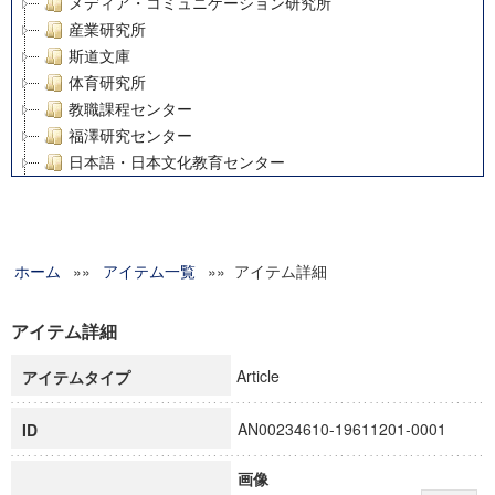
メディア・コミュニケーション研究所
産業研究所
斯道文庫
体育研究所
教職課程センター
福澤研究センター
日本語・日本文化教育センター
アート・センター
外国語教育研究センター
デジタルメディア・コンテンツ統合研究センター
ホーム
»»
グローバルリサーチインスティテュート
アイテム一覧
»» アイテム詳細
塾内助成報告書
科学研究費補助金研究成果報告書
アイテム詳細
21世紀COEプログラム
Article
アイテムタイプ
慶應義塾大学グローバルCOEプログラム市民社会ガバナンス
慶應義塾大学グローバルCOEプログラム論理と感性の先端的
AN00234610-19611201-0001
ID
博士課程教育リーディングプログラム「超成熟社会発展のサ
学術雑誌掲載論文等(8)
画像
その他