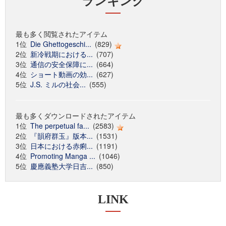
ランキング
最も多く閲覧されたアイテム
1位
Die Ghettogeschi...
(829)
2位
新冷戦期における...
(707)
3位
通信の安全保障に...
(664)
4位
ショート動画の効...
(627)
5位
J.S. ミルの社会...
(555)
最も多くダウンロードされたアイテム
1位
The perpetual fa...
(2583)
2位
『韻府群玉』版本...
(1531)
3位
日本における赤痢...
(1191)
4位
Promoting Manga ...
(1046)
5位
慶應義塾大学日吉...
(850)
LINK