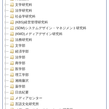
文学研究科
法学研究科
社会学研究科
(KBS)経営管理研究科
(SDM)システムデザイン・マネジメント研究科
(KMD)メディアデザイン研究科
法務研究科
文学部
経済学部
法学部
商学部
医学部
理工学部
湘南藤沢
薬学部
日吉紀要
メディアセンター
言語文化研究所