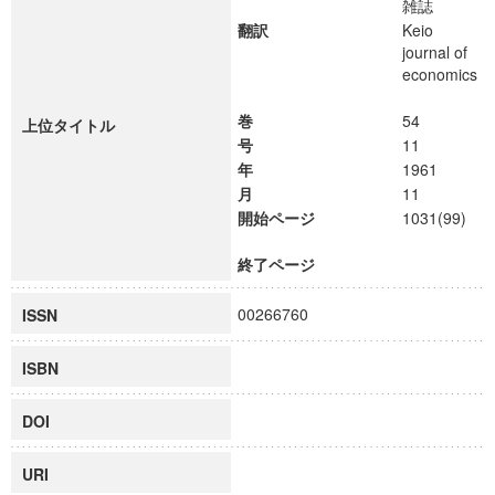
雑誌
翻訳
Keio
journal of
economics
巻
54
上位タイトル
号
11
年
1961
月
11
開始ページ
1031(99)
終了ページ
00266760
ISSN
ISBN
DOI
URI