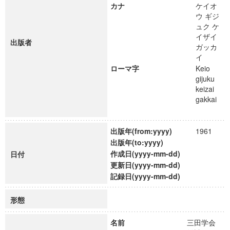
カナ
ケイオ
ウ ギジ
ュク ケ
イザイ
出版者
ガッカ
イ
ローマ字
Keio
gijuku
keizai
gakkai
出版年(from:yyyy)
1961
出版年(to:yyyy)
作成日(yyyy-mm-dd)
日付
更新日(yyyy-mm-dd)
記録日(yyyy-mm-dd)
形態
名前
三田学会