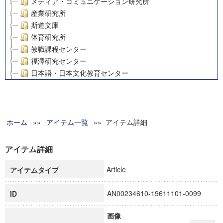
メディア・コミュニケーション研究所
産業研究所
斯道文庫
体育研究所
教職課程センター
福澤研究センター
日本語・日本文化教育センター
アート・センター
外国語教育研究センター
デジタルメディア・コンテンツ統合研究センター
ホーム
»»
グローバルリサーチインスティテュート
アイテム一覧
»» アイテム詳細
塾内助成報告書
科学研究費補助金研究成果報告書
アイテム詳細
21世紀COEプログラム
Article
アイテムタイプ
慶應義塾大学グローバルCOEプログラム市民社会ガバナンス
慶應義塾大学グローバルCOEプログラム論理と感性の先端的
AN00234610-19611101-0099
ID
博士課程教育リーディングプログラム「超成熟社会発展のサ
学術雑誌掲載論文等(8)
画像
その他