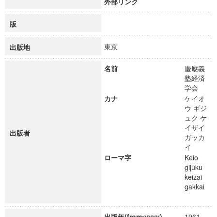
外部リンク
版
東京
出版地
名前
慶應義
塾経済
学会
カナ
ケイオ
ウ ギジ
ュク ケ
イザイ
出版者
ガッカ
イ
ローマ字
Keio
gijuku
keizai
gakkai
出版年(from:yyyy)
1961