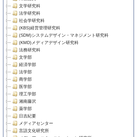
文学研究科
法学研究科
社会学研究科
(KBS)経営管理研究科
(SDM)システムデザイン・マネジメント研究科
(KMD)メディアデザイン研究科
法務研究科
文学部
経済学部
法学部
商学部
医学部
理工学部
湘南藤沢
薬学部
日吉紀要
メディアセンター
言語文化研究所