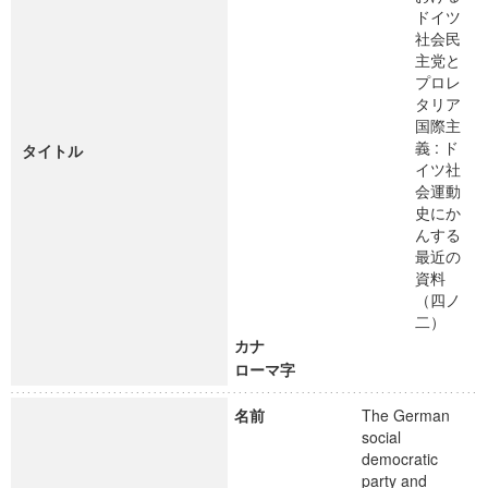
ドイツ
社会民
主党と
プロレ
タリア
国際主
義 : ド
タイトル
イツ社
会運動
史にか
んする
最近の
資料
（四ノ
二）
カナ
ローマ字
名前
The German
social
democratic
party and