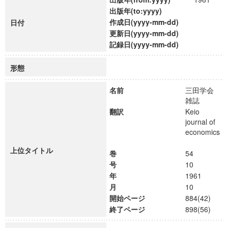
出版年(to:yyyy)
作成日(yyyy-mm-dd)
日付
更新日(yyyy-mm-dd)
記録日(yyyy-mm-dd)
形態
名前
三田学会
雑誌
翻訳
Keio
journal of
economics
上位タイトル
巻
54
号
10
年
1961
月
10
開始ページ
884(42)
終了ページ
898(56)