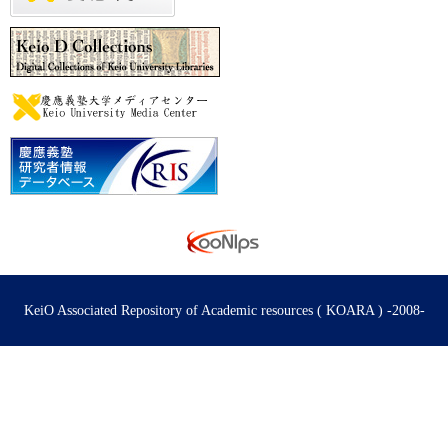
KeiO Associated Repository of Academic resources ( KOARA ) -2008-