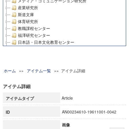
メディア・コミュニケーション研究所
産業研究所
斯道文庫
体育研究所
教職課程センター
福澤研究センター
日本語・日本文化教育センター
アート・センター
外国語教育研究センター
デジタルメディア・コンテンツ統合研究センター
ホーム
»»
グローバルリサーチインスティテュート
アイテム一覧
»» アイテム詳細
塾内助成報告書
科学研究費補助金研究成果報告書
アイテム詳細
21世紀COEプログラム
Article
アイテムタイプ
慶應義塾大学グローバルCOEプログラム市民社会ガバナンス
慶應義塾大学グローバルCOEプログラム論理と感性の先端的
AN00234610-19611001-0042
ID
博士課程教育リーディングプログラム「超成熟社会発展のサ
学術雑誌掲載論文等(8)
画像
その他