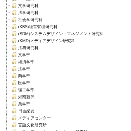
文学研究科
法学研究科
社会学研究科
(KBS)経営管理研究科
(SDM)システムデザイン・マネジメント研究科
(KMD)メディアデザイン研究科
法務研究科
文学部
経済学部
法学部
商学部
医学部
理工学部
湘南藤沢
薬学部
日吉紀要
メディアセンター
言語文化研究所