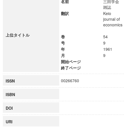
名前
三田学会
雑誌
翻訳
Keio
journal of
economics
上位タイトル
巻
54
号
9
年
1961
月
9
開始ページ
終了ページ
00266760
ISSN
ISBN
DOI
URI