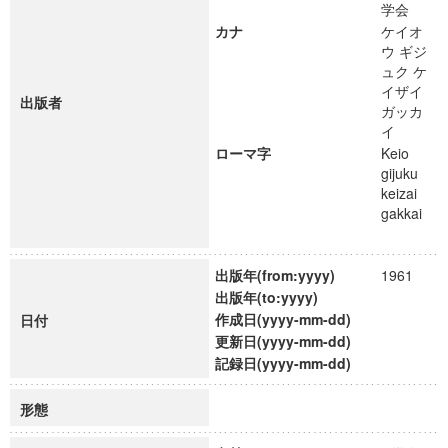
学会
カナ
ケイオ
ウ ギジ
ュク ケ
イザイ
出版者
ガッカ
イ
ローマ字
Keio
gijuku
keizai
gakkai
出版年(from:yyyy)
1961
出版年(to:yyyy)
作成日(yyyy-mm-dd)
日付
更新日(yyyy-mm-dd)
記録日(yyyy-mm-dd)
形態