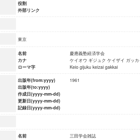
役割
外部リンク
東京
名前
慶應義塾経済学会
カナ
ケイオウ ギジュク ケイザイ ガ
ローマ字
Keio gijuku keizai gakkai
出版年(from:yyyy)
1961
出版年(to:yyyy)
作成日(yyyy-mm-dd)
更新日(yyyy-mm-dd)
ンス教育研究センター
記録日(yyyy-mm-dd)
端的教育研究拠点
のサイエンス」
名前
三田学会雑誌