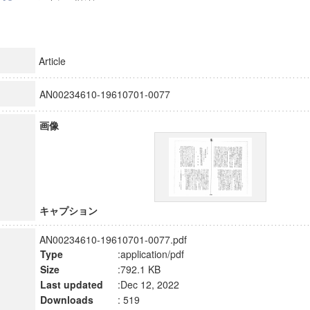
Article
AN00234610-19610701-0077
画像
キャプション
AN00234610-19610701-0077.pdf
Type
:application/pdf
Size
:792.1 KB
Last updated
:Dec 12, 2022
Downloads
: 519