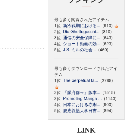
最も多く閲覧されたアイテム
1位
新冷戦期における...
(910)
2位
Die Ghettogeschi...
(810)
3位
通信の安全保障に...
(643)
4位
ショート動画の効...
(623)
5位
J.S. ミルの社会...
(460)
最も多くダウンロードされたアイ
テム
1位
The perpetual fa...
(2788)
2位
『韻府群玉』版本...
(1515)
3位
Promoting Manga ...
(1140)
4位
日本における赤痢...
(900)
5位
慶應義塾大学日吉...
(894)
LINK