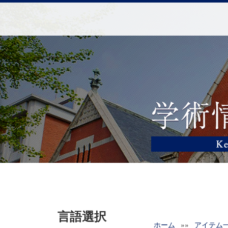
言語選択
ホーム
»»
アイテム