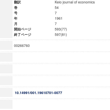
翻訳
Keio journal of economics
巻
54
号
7
年
1961
月
7
開始ページ
593(77)
終了ページ
597(81)
00266760
10.14991/001.19610701-0077