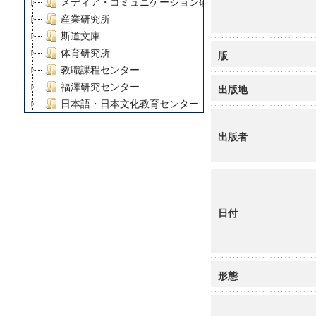
メディア・コミュニケーション研究所
産業研究所
斯道文庫
体育研究所
版
教職課程センター
福澤研究センター
出版地
日本語・日本文化教育センター
アート・センター
出版者
外国語教育研究センター
デジタルメディア・コンテンツ統合研究センター
グローバルリサーチインスティテュート
塾内助成報告書
科学研究費補助金研究成果報告書
日付
21世紀COEプログラム
慶應義塾大学グローバルCOEプログラム市民社会ガバナ
慶應義塾大学グローバルCOEプログラム論理と感性の先
博士課程教育リーディングプログラム「超成熟社会発展
形態
学術雑誌掲載論文等(8)
その他