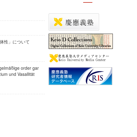
一体性」について
egelmäßige order gar
zium und Vasallität