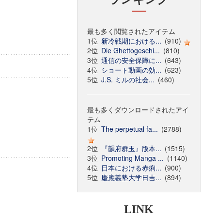
最も多く閲覧されたアイテム
1位
新冷戦期における...
(910)
2位
Die Ghettogeschi...
(810)
3位
通信の安全保障に...
(643)
4位
ショート動画の効...
(623)
5位
J.S. ミルの社会...
(460)
最も多くダウンロードされたアイ
テム
1位
The perpetual fa...
(2788)
2位
『韻府群玉』版本...
(1515)
3位
Promoting Manga ...
(1140)
4位
日本における赤痢...
(900)
5位
慶應義塾大学日吉...
(894)
LINK