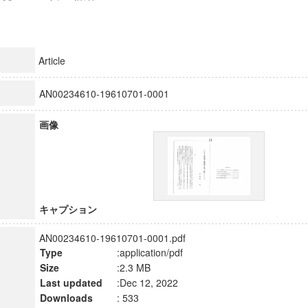
Article
AN00234610-19610701-0001
画像
キャプション
AN00234610-19610701-0001.pdf
Type
:application/pdf
Size
:2.3 MB
Last updated
:Dec 12, 2022
Downloads
: 533