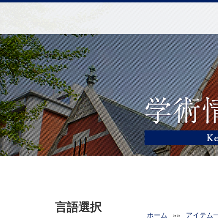
言語選択
ホーム
»»
アイテム