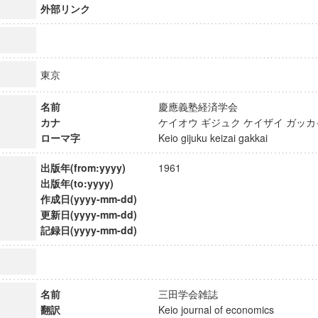
外部リンク
東京
名前
慶應義塾経済学会
カナ
ケイオウ ギジュク ケイザイ ガ
ローマ字
Keio gijuku keizai gakkai
出版年(from:yyyy)
1961
出版年(to:yyyy)
作成日(yyyy-mm-dd)
更新日(yyyy-mm-dd)
記録日(yyyy-mm-dd)
ンス教育研究センター
端的教育研究拠点
のサイエンス」
名前
三田学会雑誌
翻訳
Keio journal of economics