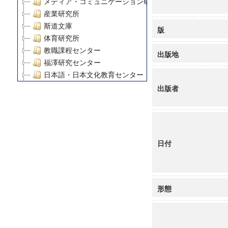
メディア・コミュニケーション研究所
産業研究所
斯道文庫
版
体育研究所
教職課程センター
出版地
福澤研究センター
日本語・日本文化教育センター
アート・センター
出版者
外国語教育研究センター
デジタルメディア・コンテンツ統合研究センター
グローバルリサーチインスティテュート
塾内助成報告書
日付
科学研究費補助金研究成果報告書
21世紀COEプログラム
慶應義塾大学グローバルCOEプログラム市民社会ガバナ
慶應義塾大学グローバルCOEプログラム論理と感性の先
形態
博士課程教育リーディングプログラム「超成熟社会発展
学術雑誌掲載論文等(8)
その他