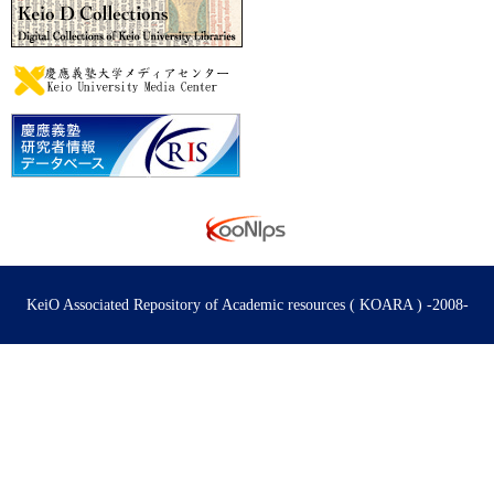
KeiO Associated Repository of Academic resources ( KOARA ) -2008-