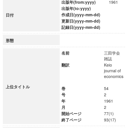
出版年(from:yyyy)
1961
出版年(to:yyyy)
作成日(yyyy-mm-dd)
日付
更新日(yyyy-mm-dd)
記録日(yyyy-mm-dd)
形態
名前
三田学会
雑誌
翻訳
Keio
journal of
economics
上位タイトル
巻
54
号
2
年
1961
月
2
開始ページ
77(1)
終了ページ
93(17)