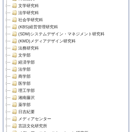
文学研究科
法学研究科
社会学研究科
(KBS)経営管理研究科
(SDM)システムデザイン・マネジメント研究科
(KMD)メディアデザイン研究科
法務研究科
文学部
経済学部
法学部
商学部
医学部
理工学部
湘南藤沢
薬学部
日吉紀要
メディアセンター
言語文化研究所