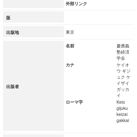
外部リンク
版
東京
出版地
名前
慶應義
塾経済
学会
カナ
ケイオ
ウ ギジ
ュク ケ
イザイ
出版者
ガッカ
イ
ローマ字
Keio
gijuku
keizai
gakkai