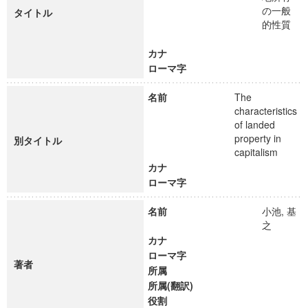
の一般
タイトル
的性質
カナ
ローマ字
名前
The
characteristics
of landed
property in
別タイトル
capitalism
カナ
ローマ字
名前
小池, 基
之
カナ
ローマ字
著者
所属
所属(翻訳)
役割