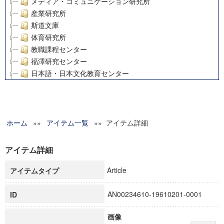
メディア・コミュニケーション研究所
産業研究所
斯道文庫
体育研究所
教職課程センター
福澤研究センター
日本語・日本文化教育センター
アート・センター
外国語教育研究センター
デジタルメディア・コンテンツ統合研究センター
ホーム
»»
グローバルリサーチインスティテュート
アイテム一覧
»» アイテム詳細
塾内助成報告書
科学研究費補助金研究成果報告書
アイテム詳細
21世紀COEプログラム
Article
アイテムタイプ
慶應義塾大学グローバルCOEプログラム市民社会ガバナンス
慶應義塾大学グローバルCOEプログラム論理と感性の先端的
AN00234610-19610201-0001
ID
博士課程教育リーディングプログラム「超成熟社会発展のサ
学術雑誌掲載論文等(8)
画像
その他