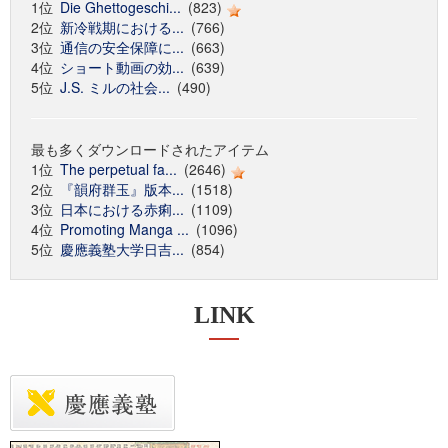
1位
Die Ghettogeschi...
(823)
2位
新冷戦期における...
(766)
3位
通信の安全保障に...
(663)
4位
ショート動画の効...
(639)
5位
J.S. ミルの社会...
(490)
最も多くダウンロードされたアイテム
1位
The perpetual fa...
(2646)
2位
『韻府群玉』版本...
(1518)
3位
日本における赤痢...
(1109)
4位
Promoting Manga ...
(1096)
5位
慶應義塾大学日吉...
(854)
LINK