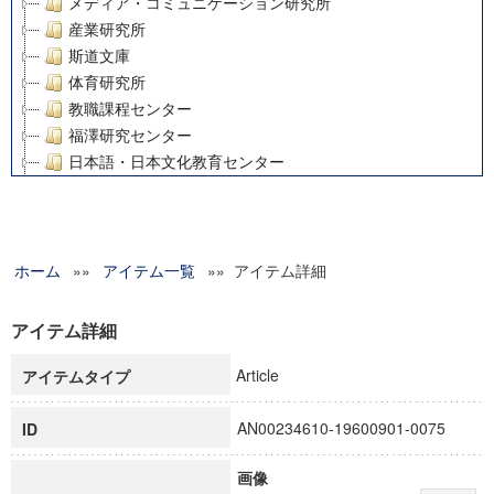
メディア・コミュニケーション研究所
産業研究所
斯道文庫
体育研究所
教職課程センター
福澤研究センター
日本語・日本文化教育センター
アート・センター
外国語教育研究センター
デジタルメディア・コンテンツ統合研究センター
ホーム
»»
グローバルリサーチインスティテュート
アイテム一覧
»» アイテム詳細
塾内助成報告書
科学研究費補助金研究成果報告書
アイテム詳細
21世紀COEプログラム
Article
アイテムタイプ
慶應義塾大学グローバルCOEプログラム市民社会ガバナンス
慶應義塾大学グローバルCOEプログラム論理と感性の先端的
AN00234610-19600901-0075
ID
博士課程教育リーディングプログラム「超成熟社会発展のサ
学術雑誌掲載論文等(8)
画像
その他