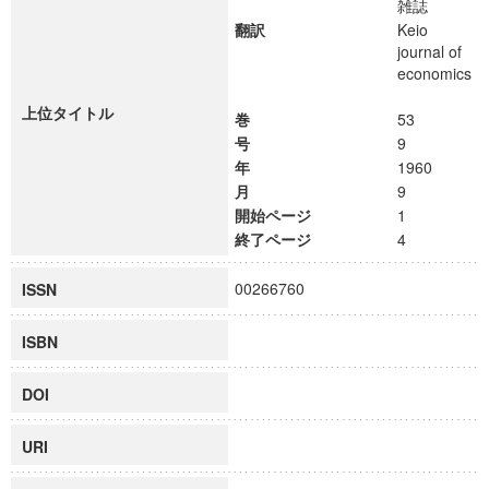
雑誌
翻訳
Keio
journal of
economics
上位タイトル
巻
53
号
9
年
1960
月
9
開始ページ
1
終了ページ
4
00266760
ISSN
ISBN
DOI
URI