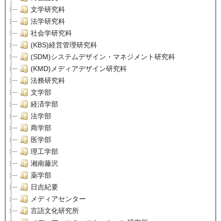
文学研究科
法学研究科
社会学研究科
(KBS)経営管理研究科
(SDM)システムデザイン・マネジメント研究科
(KMD)メディアデザイン研究科
法務研究科
文学部
経済学部
法学部
商学部
医学部
理工学部
湘南藤沢
薬学部
日吉紀要
メディアセンター
言語文化研究所