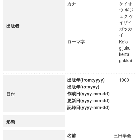
カナ
ケイオ
ウ ギジ
ュク ケ
イザイ
出版者
ガッカ
イ
ローマ字
Keio
gijuku
keizai
gakkai
出版年(from:yyyy)
1960
出版年(to:yyyy)
作成日(yyyy-mm-dd)
日付
更新日(yyyy-mm-dd)
記録日(yyyy-mm-dd)
形態
名前
三田学会